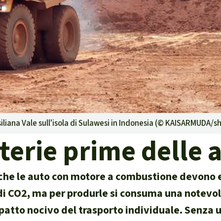
g
Difensore
isposte
ambientale,
liana Vale sull'isola di Sulawesi in Indonesia (©
KAISARMUDA/sh
e territori indigeni in
terie prime delle a
la certificazione
 che le auto con motore a combustione devono 
i CO2, ma per produrle si consuma una notevol
isposte
mpatto nocivo del trasporto individuale. Senza
traffico