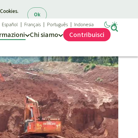
 Cookies.
Ok
Español
Français
Português
Indonesia
rmazioni
Chi siamo
Contribuisci
Salviamo la Foresta
Chi siamo
40 anni di Salviamo la Foresta
Contattaci
Trasparenza
Sede legale
Massimo impegno per