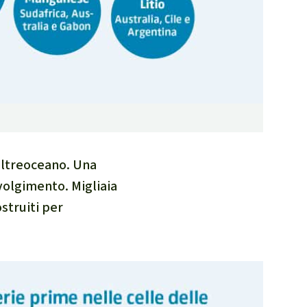
oltreoceano. Una
volgimento. Migliaia
struiti per