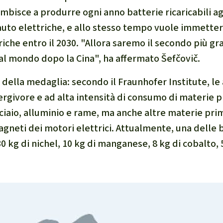
ambisce a produrre ogni anno batterie ricaricabili agli
auto elettriche, e allo stesso tempo vuole immetter
triche entro il 2030. "Allora saremo il secondo più g
i al mondo dopo la Cina", ha affermato Šefčovič.
 della medaglia: secondo il Fraunhofer Institute, le
rgivore e ad alta intensità di consumo di materie 
iaio, alluminio e rame, ma anche altre materie prim
i magneti dei motori elettrici. Attualmente, una delle
 kg di nichel, 10 kg di manganese, 8 kg di cobalto, 5