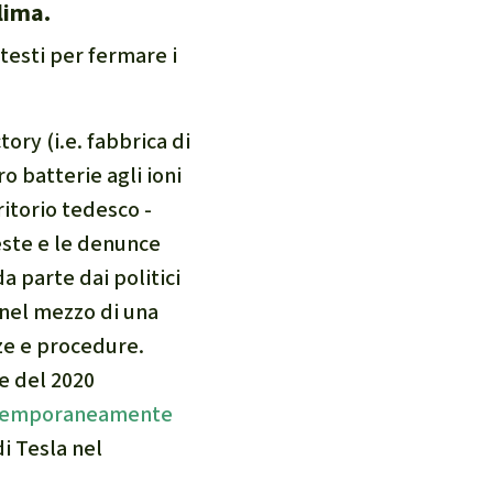
lima.
etesti per fermare i
ctory
(i.e. fabbrica di
o batterie agli ioni
ritorio tedesco -
este e le denunce
a parte dai politici
 nel mezzo di una
ze e procedure.
e del 2020
e temporaneamente
i Tesla nel