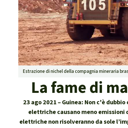
Landgrabbin
Difensori e 
MDL
Soia
Chimalapas
Incendi
Domande e r
Alluminio
Criminalità 
Estrazione di nichel della compagnia mineraria brasi
narcotraffico 
La fame di ma
Amazzonia
Problemi del
23 ago 2021
Guinea: Non c'è dubbio
Yasuní
Chaco
elettriche causano meno emissioni d
Domande e r
elettriche non risolveranno da sole l’i
Commercio e 