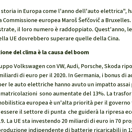
a storia in Europa come l'anno dell'auto elettrica", h
a Commissione europea Maroš Šefčovič a Bruxelles. 
strate, il loro numero è raddoppiato. Quest'anno, le
ella UE dovrebbero superare quelle della Cina.
zione del clima è la causa del boom
ruppo Volkswagen con VW, Audi, Porsche, Skoda ripo
miliardi di euro per il 2020. In Germania, i bonus di a
 per le auto elettriche hanno avuto un impatto assai
mmatricolazioni sono aumentate del 13%. La trasfo
obilistica europea è un'alta priorità per il governo
essere il settore di punta che guiderà la ripresa e
. La UE sta investendo 20 miliardi di euro in 70 pro
oduzione indipendente di batterie ricaricabili in 1