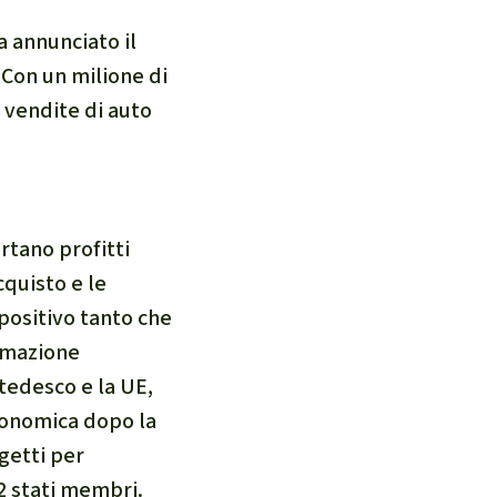
a annunciato il
Con un milione di
 vendite di auto
rtano profitti
cquisto e le
 positivo tanto che
rmazione
 tedesco e la UE,
conomica dopo la
getti per
2 stati membri.