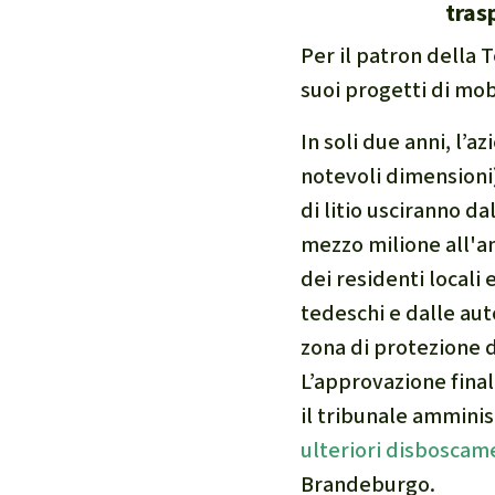
tras
internazional
Per il patron della T
selvatiche
suoi progetti di mob
Clima
Documento di
In soli due anni, l’
Miniere
notevoli dimensioni)
CPLI
di litio usciranno d
Nestlé
mezzo milione all'an
Pandemia e 
dei residenti locali
Cambiamento
tedeschi e dalle aut
zona di protezione d
L’approvazione fina
il tribunale ammini
ulteriori disboscam
Brandeburgo.