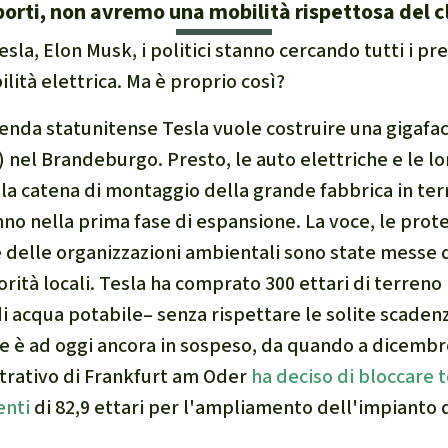
porti, non avremo una mobilità rispettosa del c
e di fauna e flora
esla, Elon Musk, i politici stanno cercando tutti i pr
ilità elettrica. Ma è proprio così?
 sintesi sul clima
azienda statunitense Tesla vuole costruire una
gigafa
 nel Brandeburgo. Presto, le auto elettriche e le lor
alla catena di montaggio della grande fabbrica in ter
no nella prima fase di espansione. La voce, le prot
ambientalismo
 e delle organizzazioni ambientali sono state messe d
 climatico
orità locali. Tesla ha comprato 300 ettari di terreno
i acqua potabile– senza rispettare le solite scaden
le è ad oggi ancora in sospeso, da quando a dicembr
strativo di Frankfurt am Oder
ha deciso di bloccar
enti
di 82,9 ettari per l'ampliamento dell'impianto d