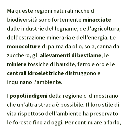
Clima
Ma queste regioni naturali ricche di
biodiversità sono fortemente
minacciate
Documento di sintesi sul
clima
dalle industrie del legname, dell'agricoltura,
dell'estrazione mineraria e dell'energia. Le
Miniere
monocolture
di palma da olio, soia, canna da
zucchero, gli
allevamenti di bestiame
, le
CPLI
miniere
tossiche di bauxite, ferro e oro e le
centrali idroelettriche
distruggono e
Nestlé
inquinano l'ambiente.
Pandemia e ambientalismo
I
popoli indigeni
della regione ci dimostrano
che un'altra strada è possibile. Il loro stile di
Cambiamento climatico
vita rispettoso dell'ambiente ha preservato
le foreste fino ad oggi. Per continuare a farlo,