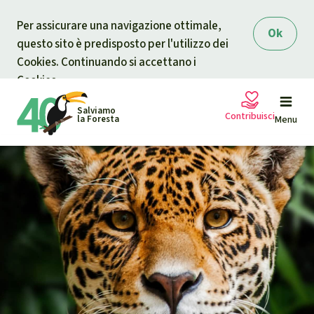
Skip to main content
Per assicurare una navigazione ottimale,
Ok
questo sito è predisposto per l'utilizzo dei
Cookies. Continuando si accettano i
Cookies.
Salviamo
Contribuisci
la Foresta
Menu
Petizioni
La tua donazione aiuta
Sostieni Salviamo la Foresta
Progetti
Donazione urgente
Info
rmazioni
Informati
Donazione per una causa specifica
Chi siamo