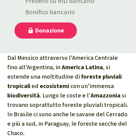
Prelievo su RID bancario
narcotraffico e territori
Bonifico bancario
indigeni in Amazzonia
Donazione
Problemi della
certificazione
Yasuní
Dal Messico attraverso l'America Centrale
fino all'Argentina, in
America Latina
, si
Chaco
estende una moltitudine di
foreste pluviali
tropicali
ed
ecosistemi
con un'immensa
Domande e risposte
biodiversità
. Lungo le coste e l'
Amazzonia
si
trovano soprattutto foreste pluviali tropicali.
Commercio e traffico
In Brasile ci sono anche le savane del Cerrado
internazionale di fauna e
e più a sud, in Paraguay, le foreste secche del
flora selvatiche
Chaco.