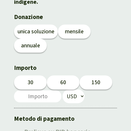
Indonesia
Landgrabbing
indigene.
Donazione
Difensori e Difensore
unica soluzione
mensile
MDL
annuale
Soia
Chimalapas
Importo
Incendi
30
60
150
Domande e risposte
Alluminio
Metodo di pagamento
Criminalità ambientale,