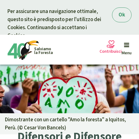
Skip to main content
Per assicurare una navigazione ottimale,
Ok
questo sito è predisposto per l'utilizzo dei
Cookies. Continuando si accettano i
Cookies.
Salviamo
Contribuisci
la Foresta
Menu
Petizioni
La tua donazione aiuta
Sostieni Salviamo la Foresta
Progetti
Donazione urgente
Info
rmazioni
Dimostrante con un cartello "Amo la foresta" a Iquitos,
Perù. (©
Cesar Von Bancels
)
Difensori e Difensore
Informati
Donazione per una causa specifica
Chi siamo