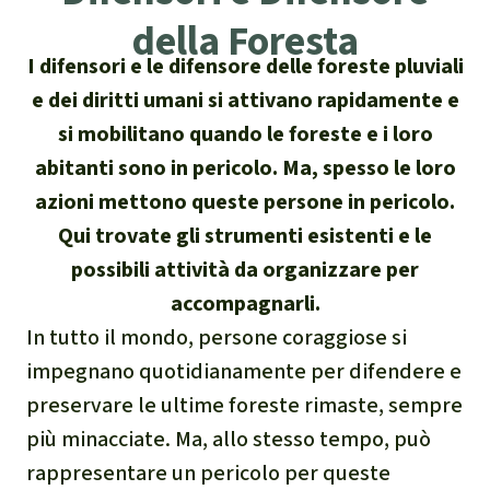
Attualità
della Foresta
Protezione degli animali
Temi principali
Donazione per una regione
Salviamo la Foresta
I difensori e le difensore delle foreste pluviali
particolare
Foresta tropicale
Risultati
Cerca
Difensore e difensori delle foreste
e dei diritti umani si attivano rapidamente e
Chi siamo
America Latina
si mobilitano quando le foreste e i loro
Biomassa e Bioenergia
Italiano
In difesa della foresta
40 anni di Salviamo la Foresta
abitanti sono in pericolo. Ma, spesso le loro
Africa
Deutsch
Legno Tropicale
azioni mettono queste persone in pericolo.
Contattaci
Sud-est asiatico
Qui trovate gli strumenti esistenti e le
English
Olio di palma
possibili attività da organizzare per
Trasparenza
accompagnarli.
Español
Allevamenti industriali
In tutto il mondo, persone coraggiose si
Sede legale
impegnano quotidianamente per difendere e
Français
Biodiversità
preservare le ultime foreste rimaste, sempre
Português
Miniere
più minacciate. Ma, allo stesso tempo, può
rappresentare un pericolo per queste