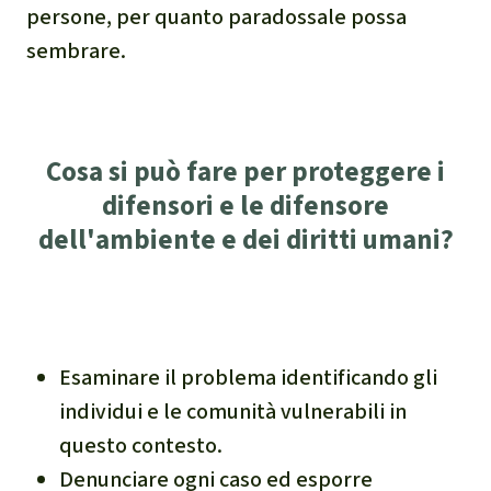
Indonesia
Landgrabbing
persone, per quanto paradossale possa
sembrare.
Difensori e Difensore
MDL
Cosa si può fare per proteggere i
Soia
difensori e le difensore
dell'ambiente e dei diritti umani?
Chimalapas
Incendi
Domande e risposte
Esaminare il problema identificando gli
individui e le comunità vulnerabili in
Alluminio
questo contesto.
Denunciare ogni caso ed esporre
Criminalità ambientale,