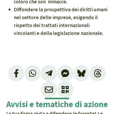
coloro che son minacce.
Clima
Diffondere la prospettiva dei diritti umani
nel settore delle imprese, esigendo il
Documento di sintesi sul
clima
rispetto dei trattati internazionali
vincolanti e della legislazione nazionale.
Miniere
CPLI
Nestlé
Pandemia e ambientalismo
Cambiamento climatico
Avvisi e tematiche di azione
La tua firma aiuta a difendere le foreste! Le