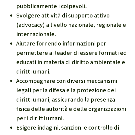
pubblicamente i colpevoli.
narcotraffico e territori
Svolgere attività di supporto attivo
indigeni in Amazzonia
(advocacy) a livello nazionale, regionale e
Problemi della
internazionale.
certificazione
Aiutare fornendo informazioni per
permettere ai leader di essere formati ed
Yasuní
educati in materia di diritto ambientale e
diritti umani.
Chaco
Accompagnare con diversi meccanismi
Domande e risposte
legali per la difesa e la protezione dei
diritti umani, assicurando la presenza
Commercio e traffico
fisica delle autorità e delle organizzazioni
internazionale di fauna e
per i diritti umani.
flora selvatiche
Esigere indagini, sanzioni e controllo di