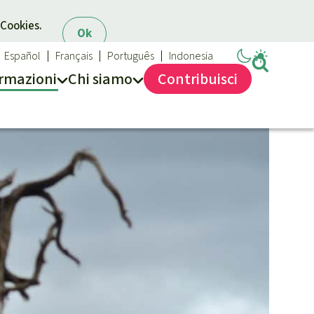
 Cookies.
Ok
Español
Français
Português
Indonesia
rmazioni
Chi siamo
Contribuisci
Salviamo la Foresta
Chi siamo
40 anni di Salviamo la Foresta
Contattaci
Trasparenza
Sede legale
Massimo impegno per