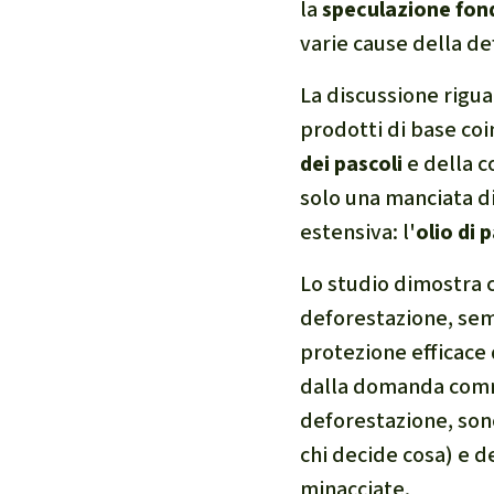
la
speculazione fond
varie cause della de
La discussione riguar
prodotti di base coi
dei pascoli
e della c
solo una manciata di
estensiva: l'
olio di 
Lo studio dimostra ch
deforestazione, semp
protezione efficace 
dalla domanda comme
deforestazione, son
chi decide cosa) e d
minacciate.