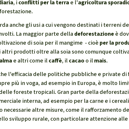
iaria
, i
conflitti per la terra
e l'
agricoltura sporadi
forestazione.
da anche gli usi a cui vengono destinati i terreni de
nvolti. La maggior parte della
deforestazione
è dov
oltivazione di soia per il mangime - cioè
per la prod
 altri prodotti oltre alla soia sono comunque coltiv
palma
e altri come il
caffè
, il
cacao
o il
mais
.
e l'efficacia delle politiche pubbliche e private di 
re più in voga, ad esempio in Europa, è molto limi
delle foreste tropicali. Gran parte della deforesta
rciale interna, ad esempio per la carne e i cereali
o necessarie altre misure, come il rafforzamento de
ello sviluppo rurale, con particolare attenzione all