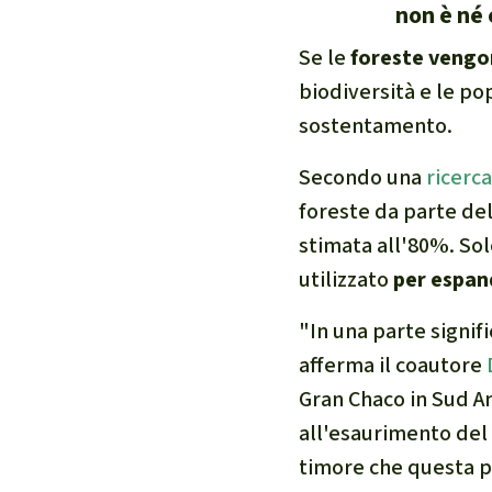
non è né 
internazional
Se le
foreste vengo
selvatiche
biodiversità e le po
Clima
sostentamento.
Documento di
Miniere
Secondo una
ricerc
CPLI
foreste da parte del
Nestlé
stimata all'80%. Sol
Pandemia e 
utilizzato
per espan
Cambiamento
"In una parte signif
afferma il coautore
Gran Chaco in Sud Am
all'esaurimento del 
timore che questa pra