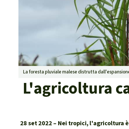
Landgrabbin
Difensori e 
MDL
Soia
Chimalapas
Incendi
Domande e r
Alluminio
Criminalità 
La foresta pluviale malese distrutta dall'espansion
narcotraffico 
L'agricoltura c
Amazzonia
Problemi del
Yasuní
Chaco
Domande e r
28 set 2022
Nei tropici, l'agricoltura 
Commercio e 