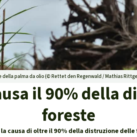
g
Difensore
isposte
ambientale,
e della palma da olio (©
Rettet den Regenwald / Mathias Rittg
e territori indigeni in
ausa il 90% della d
la certificazione
foreste
isposte
è la causa di oltre il 90% della distruzione delle
traffico