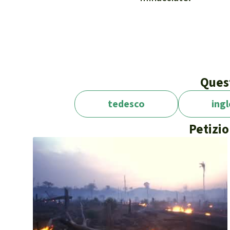
Quest
tedesco
ing
Petizio