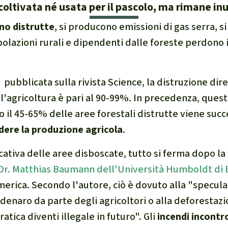
coltivata né usata per il pascolo, ma rimane inu
e di fauna e flora
no distrutte
, si producono emissioni di gas serra, s
polazioni rurali e dipendenti dalle foreste perdono i
 sintesi sul clima
a
pubblicata sulla rivista Science, la distruzione dire
l'agricoltura è pari al 90-99%. In precedenza, ques
o il 45-65% delle aree forestali distrutte viene su
ambientalismo
dere la produzione agricola
.
 climatico
icativa delle aree disboscate, tutto si ferma dopo l
Dr. Matthias Baumann dell'Università Humboldt di 
erica. Secondo l'autore, ciò è dovuto alla "specula
denaro da parte degli agricoltori o alla deforestaz
tica diventi illegale in futuro". Gli
incendi incontro