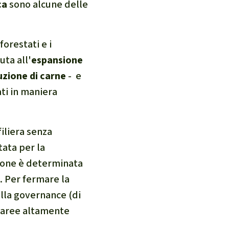
ca
sono alcune delle
forestati e i
uta all'
espansione
uzione di carne
- e
ati in maniera
filiera senza
tata per la
zione è determinata
. Per fermare la
lla governance (di
e aree altamente