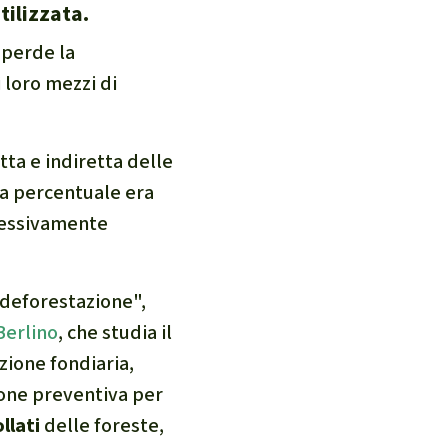
tilizzata.
i perde la
 loro mezzi di
tta e indiretta delle
ta percentuale era
ccessivamente
a deforestazione",
Berlino
, che studia il
zione fondiaria,
ione preventiva per
llati
delle foreste,