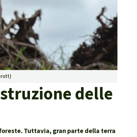
contrastare gli incendi
forestali
Contribuisci
erott
)
istruzione delle
 foreste. Tuttavia, gran parte della terra