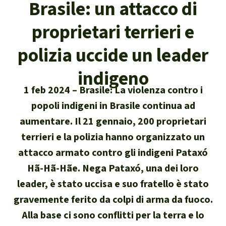
Brasile: un attacco di
Attualità
Protezione degli animali
Temi principali
Donazione per una regione
Salviamo la Foresta
proprietari terrieri e
particolare
Foresta tropicale
Risultati
Cerca
Difensore e difensori delle foreste
Chi siamo
polizia uccide un leader
America Latina
Biomassa e Bioenergia
Italiano
In difesa della foresta
indigeno
40 anni di Salviamo la Foresta
Africa
Deutsch
1 feb 2024
Brasile: La violenza contro i
Legno Tropicale
Contattaci
popoli indigeni in Brasile continua ad
Sud-est asiatico
English
Olio di palma
aumentare. Il 21 gennaio, 200 proprietari
Trasparenza
terrieri e la polizia hanno organizzato un
Español
Allevamenti industriali
attacco armato contro gli indigeni Pataxó
Sede legale
Hã-Hã-Hãe. Nega Pataxó, una dei loro
Français
Biodiversità
leader, è stato uccisa e suo fratello è stato
gravemente ferito da colpi di arma da fuoco.
Português
Miniere
Alla base ci sono conflitti per la terra e lo