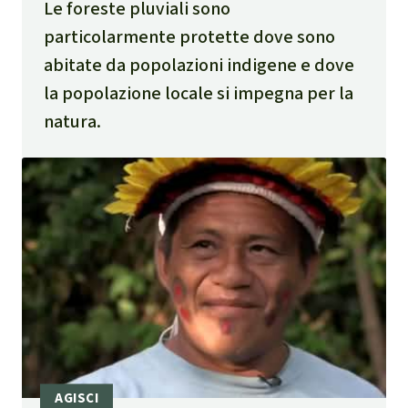
Le foreste pluviali sono
Ponte do Rio Pardo sulla strada BA 270,
particolarmente protette dove sono
coordinate -15.519782246348404,
abitate da popolazioni indigene e dove
-39.875089826184144)
la popolazione locale si impegna per la
Ministério Público Federal, 22.2.204. DPU,
natura.
DPE-BA e MPF manifestano preoccupazione
per le aggressioni a povos indígenas na Bahia:
https://www.mpf.mp.br/ba/sala-de-
imprensa/noticias-ba/dpu-dpe-ba-e-mpf-
manifestam-preocupacao-com-ataques-aos-
povos-indigenas-na-bahia
Estadao.com, 23.1.2024. Fazendeiros são
presos após morte de indígena a tiros na
Bahia: