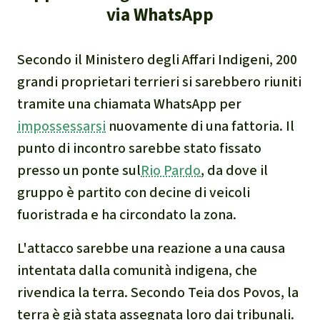
Clima
via WhatsApp
Documento di sintesi sul
Secondo il Ministero degli Affari Indigeni, 200
clima
grandi proprietari terrieri si sarebbero riuniti
tramite una chiamata WhatsApp per
Miniere
impossessarsi
nuovamente di una fattoria. Il
CPLI
punto di incontro sarebbe stato fissato
presso un ponte sul
Rio Pardo
, da dove il
Nestlé
gruppo è partito con decine di veicoli
fuoristrada e ha circondato la zona.
Pandemia e ambientalismo
L'attacco sarebbe una reazione a una causa
Cambiamento climatico
intentata dalla comunità indigena, che
rivendica la terra. Secondo Teia dos Povos, la
terra è già stata assegnata loro dai tribunali.