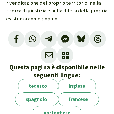
rivendicazione del proprio territorio, nella
ricerca di giustizia e nella difesa della propria
esistenza come popolo.
Terras Indígenas no Brasil/ISA, 2024. Terra
Indígena Caramuru / Paraguassu:
https://terrasindigenas.org.br/pt-br/terras-
indigenas/3791
Questa pagina è disponibile nelle
Avispa Midia, 23.1.204. TERRORISMO DI STATO.
seguenti lingue:
Un attacco di latifondisti e paramilitari
provoca la morte di un indigeno Pataxó a
tedesco
inglese
Bahia: https://avispa.org/ataque-de-
spagnolo
francese
terratenientes-y-paramilitares-cobra-la-
vida-de-indigena-en-bahia/
portoghese