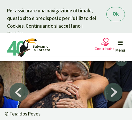
Skip to main content
Per assicurare una navigazione ottimale,
Ok
questo sito è predisposto per l'utilizzo dei
Cookies. Continuando si accettano i
Cookies.
Salviamo
Contribuisci
la Foresta
Menu
Petizioni
La tua donazione aiuta
Sostieni Salviamo la Foresta
Progetti
Donazione urgente
Info
rmazioni
©
Teia dos Povos
Informati
Donazione per una causa specifica
Chi siamo