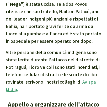
("Nega") è stata uccisa. Teia dos Povos
narcotraffico e territori
riferisce che suo fratello, Nailton Pataxó, uno
indigeni in Amazzonia
dei leader indigeni più anziani e rispettati di
Problemi della
Bahia, ha riportato gravi ferite da arma da
certificazione
fuoco alla gamba e all'anca ed è stato portato
in ospedale per essere operato ore dopo.
Yasuní
Altre persone della comunità indigena sono
Chaco
state ferite durante l'attacco nel distretto di
Potiraguá, i loro veicoli sono stati incendiati, i
Domande e risposte
telefoni cellulari distrutti e le scorte di cibo
rovinate, scrivono i nostri colleghi di
Avispa
Commercio e traffico
Midia.
internazionale di fauna e
flora selvatiche
Appello a organizzare dell'attacco