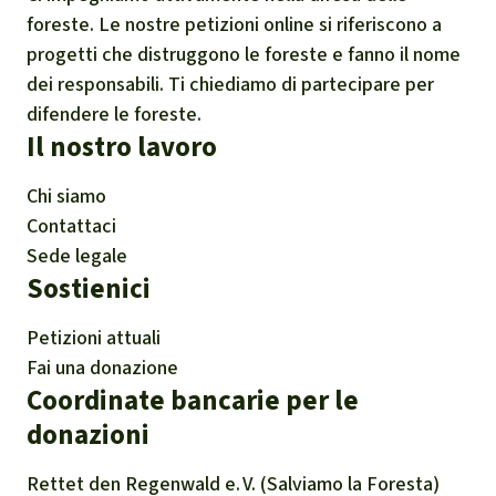
de-indigena/
foreste. Le nostre petizioni online si riferiscono a
progetti che distruggono le foreste e fanno il nome
X (ex Twitter), 23.1.2023.
dei responsabili. Ti chiediamo di partecipare per
https://twitter.com/GuajajaraSonia/status/17
difendere le foreste.
Il nostro lavoro
49601992769486903
Articulação dos Pueblos Indígenas do Brasil -
Chi siamo
APIB, 21.1.2024. Pajé do povo Pataxó Hã-hã-
Contattaci
hãe é assassinada durante un attacco di
Sede legale
Sostienici
fazendeiros e PMs à retomada na Bahia:
https://apiboficial.org/2024/01/22/paje-do-
Petizioni attuali
povo-pataxo-ha-ha-hae-e-assassinada-
Fai una donazione
durante-ataque-de-fazendeiros-e-pms-a-
Coordinate bancarie per le
retomada-na-bahia/
donazioni
Conselho Indigenista Missionário (CIMI),
Rettet den
Regenwald e. V.
(Salviamo la Foresta)
22.1.2024. Nel 2024, la violenza contro gli