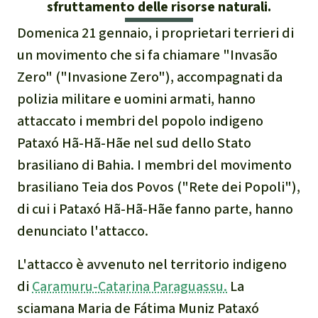
Indonesia
Landgrabbing
sfruttamento delle risorse naturali.
Domenica 21 gennaio, i proprietari terrieri di
Difensori e Difensore
un movimento che si fa chiamare "Invasão
Zero" ("Invasione Zero"), accompagnati da
MDL
polizia militare e uomini armati, hanno
Soia
attaccato i membri del popolo indigeno
Pataxó Hã-Hã-Hãe nel sud dello Stato
Chimalapas
brasiliano di Bahia. I membri del movimento
brasiliano Teia dos Povos ("Rete dei Popoli"),
Incendi
di cui i Pataxó Hã-Hã-Hãe fanno parte, hanno
denunciato l'attacco.
Domande e risposte
L'attacco è avvenuto nel territorio indigeno
Alluminio
di
Caramuru-Catarina Paraguassu.
La
sciamana Maria de Fátima Muniz Pataxó
Criminalità ambientale,