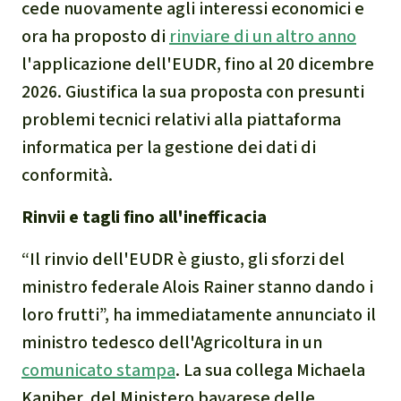
cede nuovamente agli interessi economici e
Clima
ora ha proposto di
rinviare di un altro anno
Documento di sintesi sul
l'applicazione dell'EUDR, fino al 20 dicembre
clima
2026. Giustifica la sua proposta con presunti
problemi tecnici relativi alla piattaforma
Miniere
informatica per la gestione dei dati di
conformità.
CPLI
Rinvii e tagli fino all'inefficacia
Nestlé
“Il rinvio dell'EUDR è giusto, gli sforzi del
Pandemia e ambientalismo
ministro federale Alois Rainer stanno dando i
loro frutti”, ha immediatamente annunciato il
Cambiamento climatico
ministro tedesco dell'Agricoltura in un
comunicato stampa
. La sua collega Michaela
Kaniber, del Ministero bavarese delle