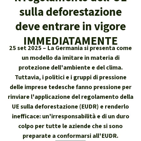
Attualità
sulla deforestazione
Protezione degli animali
Temi principali
Donazione per una regione
Salviamo la Foresta
particolare
Foresta tropicale
deve entrare in vigore
Risultati
Cerca
Difensore e difensori delle foreste
Chi siamo
America Latina
IMMEDIATAMENTE
Biomassa e Bioenergia
Italiano
In difesa della foresta
40 anni di Salviamo la Foresta
25 set 2025
La Germania si presenta come
Africa
Deutsch
Legno Tropicale
un modello da imitare in materia di
Contattaci
Sud-est asiatico
protezione dell'ambiente e del clima.
English
Olio di palma
Tuttavia, i politici e i gruppi di pressione
Trasparenza
delle imprese tedesche fanno pressione per
Español
Allevamenti industriali
rinviare l'applicazione del regolamento della
Sede legale
UE sulla deforestazione (EUDR) e renderlo
Français
Biodiversità
inefficace: un'irresponsabilità e di un duro
Português
Miniere
colpo per tutte le aziende che si sono
preparate a conformarsi all'EUDR.