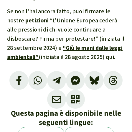
Se non l'hai ancora fatto, puoi firmare le
nostre
petizioni
“L'Unione Europea cederà
alle pressioni di chi vuole continuare a
disboscare? Firma per protestare!” (iniziata il
28 settembre 2024) e
“Giù le mani dalle leggi
ambientali”
(iniziata il 28 agosto 2025) qui.
Bruxelles propone un nuovo rinvio delle
norme UE contro la deforestazione, vedi:
https://euractiv.es/news/eu-set-to-propose-
new-delay-to-anti-deforestation-rules/
Questa pagina è disponibile nelle
Ministero federale dell'Agricoltura,
seguenti lingue:
dell'Alimentazione e degli Affari interni