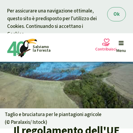
Skip to main content
Per assicurare una navigazione ottimale,
Ok
questo sito è predisposto per l'utilizzo dei
Cookies. Continuando si accettano i
Cookies.
Salviamo
Contribuisci
la Foresta
Menu
Petizioni
La tua donazione aiuta
Sostieni Salviamo la Foresta
Progetti
Donazione urgente
Info
rmazioni
Taglio e bruciatura per le piantagioni agricole
(©
Paralaxis/ Istock
)
Il regolamento dell'UE
Informati
Donazione per una causa specifica
Chi siamo