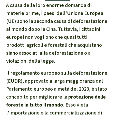
Indonesia
Landgrabbing
A causa della loro enorme domanda di
materie prime, i paesi dell'Unione Europea
Difensori e Difensore
(UE) sono la seconda causa di deforestazione
al mondo dopo la Cina. Tuttavia, i cittadini
MDL
europei non vogliono che quasi tutti i
Soia
prodotti agricoli e forestali che acquistano
siano associati alla deforestazione o a
Chimalapas
violazioni della legge.
Incendi
Il regolamento europeo sulla deforestazione
(EUDR), approvato a larga maggioranza dal
Domande e risposte
Parlamento europeo a metà del 2023, è stato
concepito per migliorare la
protezione delle
Alluminio
foreste in tutto il mondo
. Esso vieta
l'importazione e la commercializzazione di
Criminalità ambientale,