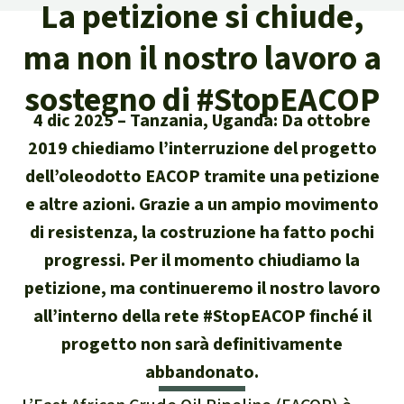
La petizione si chiude,
Attualità
Protezione degli animali
Temi principali
Donazione per una regione
Salviamo la Foresta
ma non il nostro lavoro a
particolare
Foresta tropicale
Risultati
Cerca
Difensore e difensori delle foreste
Chi siamo
sostegno di #StopEACOP
America Latina
Biomassa e Bioenergia
4 dic 2025
Tanzania, Uganda: Da ottobre
Italiano
In difesa della foresta
40 anni di Salviamo la Foresta
Africa
2019 chiediamo l’interruzione del progetto
Deutsch
Legno Tropicale
dell’oleodotto EACOP tramite una petizione
Contattaci
Sud-est asiatico
e altre azioni. Grazie a un ampio movimento
English
Olio di palma
Trasparenza
di resistenza, la costruzione ha fatto pochi
Español
progressi. Per il momento chiudiamo la
Allevamenti industriali
Sede legale
petizione, ma continueremo il nostro lavoro
Français
Biodiversità
all’interno della rete #StopEACOP finché il
progetto non sarà definitivamente
Português
Miniere
abbandonato.