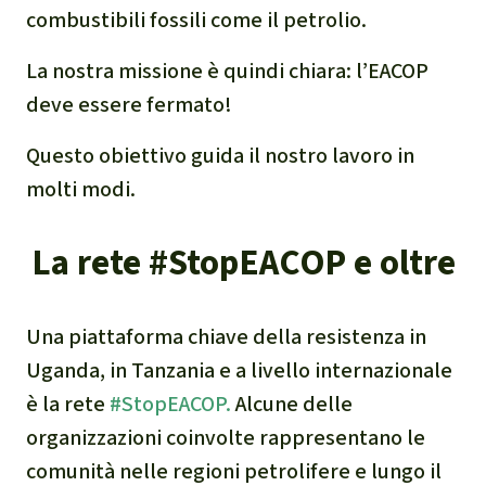
combustibili fossili come il petrolio.
narcotraffico e territori
indigeni in Amazzonia
La nostra missione è quindi chiara: l’EACOP
deve essere fermato!
Problemi della
certificazione
Questo obiettivo guida il nostro lavoro in
molti modi.
Yasuní
La rete #StopEACOP e oltre
Chaco
Domande e risposte
Una piattaforma chiave della resistenza in
Uganda, in Tanzania e a livello internazionale
Commercio e traffico
è la rete
#StopEACOP.
Alcune delle
internazionale di fauna e
organizzazioni coinvolte rappresentano le
flora selvatiche
comunità nelle regioni petrolifere e lungo il