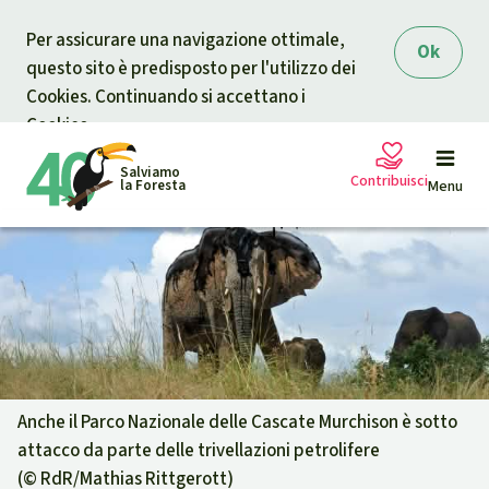
Skip to main content
Per assicurare una navigazione ottimale,
Ok
questo sito è predisposto per l'utilizzo dei
Cookies. Continuando si accettano i
Cookies.
Salviamo
Contribuisci
la Foresta
Menu
Petizioni
La tua donazione aiuta
Sostieni Salviamo la Foresta
Progetti
Donazione urgente
Info
rmazioni
Anche il Parco Nazionale delle Cascate Murchison è sotto
attacco da parte delle trivellazioni petrolifere
Informati
Donazione per una causa specifica
(©
RdR/Mathias Rittgerott
)
Chi siamo