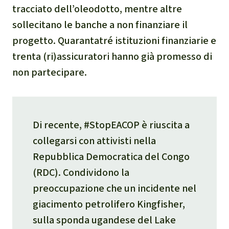
Clima
tracciato dell’oleodotto, mentre altre
sollecitano le banche a non finanziare il
Documento di sintesi sul
progetto. Quarantatré istituzioni finanziarie e
clima
trenta (ri)assicuratori hanno già promesso di
non partecipare.
Miniere
CPLI
Di recente, #StopEACOP è riuscita a
Nestlé
collegarsi con attivisti nella
Repubblica Democratica del Congo
Pandemia e ambientalismo
(RDC). Condividono la
preoccupazione che un incidente nel
Cambiamento climatico
giacimento petrolifero Kingfisher,
sulla sponda ugandese del Lake