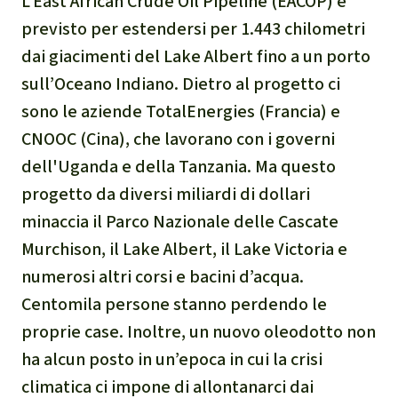
L’East African Crude Oil Pipeline (EACOP) è
Indonesia
Landgrabbing
previsto per estendersi per 1.443 chilometri
Difensori e Difensore
dai giacimenti del Lake Albert fino a un porto
sull’Oceano Indiano. Dietro al progetto ci
MDL
sono le aziende TotalEnergies (Francia) e
CNOOC (Cina), che lavorano con i governi
Soia
dell'Uganda e della Tanzania. Ma questo
progetto da diversi miliardi di dollari
Chimalapas
minaccia il Parco Nazionale delle Cascate
Murchison, il Lake Albert, il Lake Victoria e
Incendi
numerosi altri corsi e bacini d’acqua.
Domande e risposte
Centomila persone stanno perdendo le
proprie case. Inoltre, un nuovo oleodotto non
Alluminio
ha alcun posto in un’epoca in cui la crisi
climatica ci impone di allontanarci dai
Criminalità ambientale,