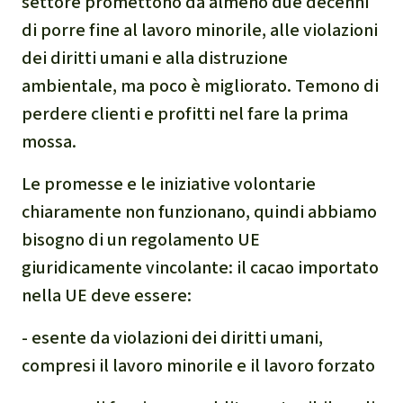
settore promettono da almeno due decenni
Clima
di porre fine al lavoro minorile, alle violazioni
dei diritti umani e alla distruzione
Documento di sintesi sul
ambientale, ma poco è migliorato. Temono di
clima
perdere clienti e profitti nel fare la prima
Miniere
mossa.
Le promesse e le iniziative volontarie
CPLI
chiaramente non funzionano, quindi abbiamo
Nestlé
bisogno di un regolamento UE
giuridicamente vincolante: il cacao importato
Pandemia e ambientalismo
nella UE deve essere:
Cambiamento climatico
- esente da violazioni dei diritti umani,
compresi il lavoro minorile e il lavoro forzato