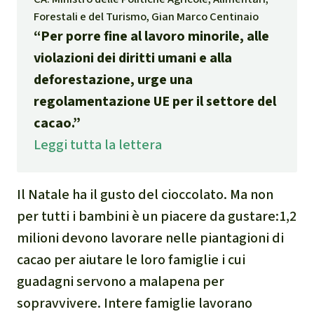
Indonesia
Landgrabbing
Forestali e del Turismo, Gian Marco Centinaio
“Per porre fine al lavoro minorile, alle
Difensori e Difensore
violazioni dei diritti umani e alla
deforestazione, urge una
MDL
regolamentazione UE per il settore del
Soia
cacao.”
Leggi tutta la lettera
Chimalapas
Il Natale ha il gusto del cioccolato. Ma non
Incendi
per tutti i bambini è un piacere da gustare:1,2
Domande e risposte
milioni devono lavorare nelle piantagioni di
cacao per aiutare le loro famiglie i cui
Alluminio
guadagni servono a malapena per
sopravvivere. Intere famiglie lavorano
Criminalità ambientale,