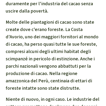
duramente per l'industria del cacao senza
narcotraffico e territori
uscire dalla povertà.
indigeni in Amazzonia
Molte delle piantagioni di cacao sono state
Problemi della
create dove c'erano foreste. La Costa
certificazione
d'Avorio, uno dei maggiori fornitori al mondo
di cacao, ha perso quasi tutte le sue foreste,
Yasuní
compresi alcuni degli ultimi habitat degli
Chaco
scimpanzé in pericolo di estinzione. Anche i
parchi nazionali vengono abbattuti per la
Domande e risposte
produzione di cacao. Nella regione
amazzonica del Perù, centinaia di ettari di
Commercio e traffico
foreste intatte sono state distrutte.
internazionale di fauna e
flora selvatiche
Niente di nuovo, in ogni caso. Le industrie del