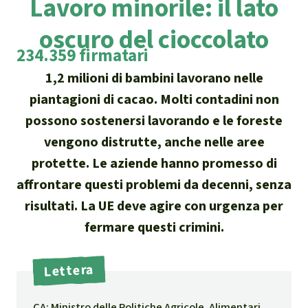
Lavoro minorile: il lato
Attualità
Protezione degli animali
Temi principali
Donazione per una regione
Salviamo la Foresta
oscuro del cioccolato
particolare
Foresta tropicale
Risultati
234.359 firmatari
Cerca
Difensore e difensori delle foreste
Chi siamo
America Latina
1,2 milioni di bambini lavorano nelle
Biomassa e Bioenergia
Italiano
In difesa della foresta
piantagioni di cacao. Molti contadini non
40 anni di Salviamo la Foresta
Africa
possono sostenersi lavorando e le foreste
Deutsch
Legno Tropicale
Contattaci
vengono distrutte, anche nelle aree
Sud-est asiatico
English
Olio di palma
protette. Le aziende hanno promesso di
Trasparenza
affrontare questi problemi da decenni, senza
Español
Allevamenti industriali
risultati. La UE deve agire con urgenza per
Sede legale
fermare questi crimini.
Français
Biodiversità
Lettera
Português
Miniere
CA: Ministro delle Politiche Agricole, Alimentari,