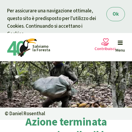
Skip to main content
Per assicurare una navigazione ottimale,
Ok
questo sito è predisposto per l'utilizzo dei
Cookies. Continuando si accettano i
Cookies.
Salviamo
Contribuisci
la Foresta
Menu
Petizioni
La tua donazione aiuta
Sostieni Salviamo la Foresta
Progetti
Donazione urgente
Info
rmazioni
©
Daniel Rosenthal
Azione terminata
Informati
Donazione per una causa specifica
Chi siamo