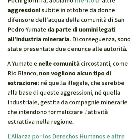
Pochi giorni fa, abbiamo
riferito
di altre
Clima
aggressioni
subite in ottobre da donne
difensore dell'acqua della comunità di San
Documento di sintesi sul
Pedro Yumate
da parte di uomini legati
clima
all'industria mineraria
. Di conseguenza, sono
Miniere
state presentate due denunce alle autorità.
A Yumate e
nelle comunità
circostanti, come
CPLI
Río Blanco,
non vogliono alcun tipo di
Nestlé
estrazione
: né quella illegale, che sarebbe
alla base di queste aggressioni, né quella
Pandemia e ambientalismo
industriale, gestita da compagnie minerarie
che intendono formalizzare l'attività
Cambiamento climatico
estrattiva nella regione.
L'Alianza por los Derechos Humanos e altre