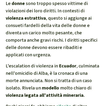
Le
donne
sono troppo spesso vittime di
narcotraffico e territori
violazioni dei loro diritti. In contesti di
indigeni in Amazzonia
violenza estrattiva
, questo si aggiunge ai
Problemi della
consueti fardelli della vita delle donne e
certificazione
diventa un carico molto pesante, che
comporta anche gravi rischi. I diritti specifici
Yasuní
delle donne devono essere ribaditi e
applicati con urgenza.
Chaco
L'escalation di violenza in
Ecuador
, culminata
Domande e risposte
nell'omicidio di Alba, è la cronaca di una
morte annunciata. Non si tratta di un caso
Commercio e traffico
isolato. Rivela un
modello
molto chiaro di
internazionale di fauna e
violenza legata all'attività mineraria
.
flora selvatiche