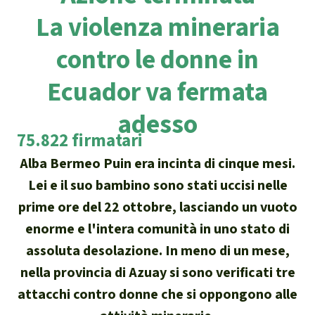
Attualità
La violenza mineraria
Protezione degli animali
Temi principali
Donazione per una regione
Salviamo la Foresta
particolare
Foresta tropicale
contro le donne in
Risultati
Cerca
Difensore e difensori delle foreste
Chi siamo
America Latina
Ecuador va fermata
Biomassa e Bioenergia
Italiano
In difesa della foresta
40 anni di Salviamo la Foresta
Africa
adesso
Deutsch
Legno Tropicale
75.822 firmatari
Contattaci
Sud-est asiatico
English
Alba Bermeo Puin era incinta di cinque mesi.
Olio di palma
Trasparenza
Lei e il suo bambino sono stati uccisi nelle
Español
Allevamenti industriali
prime ore del 22 ottobre, lasciando un vuoto
Sede legale
enorme e l'intera comunità in uno stato di
Français
Biodiversità
assoluta desolazione. In meno di un mese,
nella provincia di Azuay si sono verificati tre
Português
Miniere
attacchi contro donne che si oppongono alle