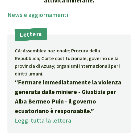
attività minerarie.
Indonesia
Landgrabbing
News
e aggior­namenti
Difensori e Difensore
Lettera
MDL
CA: Assemblea nazionale; Procura della
Soia
Repubblica; Corte costituzionale; governo della
provincia di Azuay; organismi internazionali per i
Chimalapas
diritti umani.
“Fermare immediatamente la violenza
Incendi
generata dalle miniere - Giustizia per
Alba Bermeo Puin - il governo
Domande e risposte
ecuatoriano è responsabile.”
Alluminio
Leggi tutta la lettera
Criminalità ambientale,