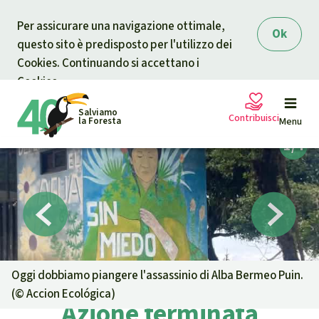
Skip to main content
Per assicurare una navigazione ottimale,
Ok
questo sito è predisposto per l'utilizzo dei
Cookies. Continuando si accettano i
Cookies.
Salviamo
Contribuisci
la Foresta
Menu
Petizioni
La tua donazione aiuta
Sostieni Salviamo la Foresta
Progetti
Donazione urgente
Info
rmazioni
Oggi dobbiamo piangere l'assassinio di Alba Bermeo Puin.
(©
Accion Ecológica
)
Informati
Azione terminata
Donazione per una causa specifica
Chi siamo