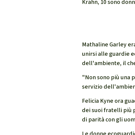
Krahn, 10 sono donn
Mathaline Garley era
unirsi alle guardie 
dell'ambiente, il che
"
Non sono più una p
servizio dell'ambie
Felicia Kyne ora gu
dei suoi fratelli più
di parità con gli uom
Le donne ecoguardie