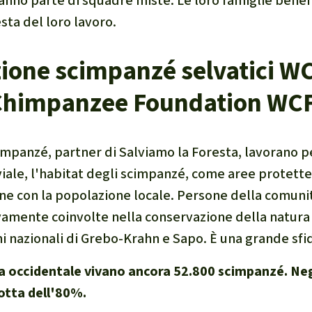
fanno parte di squadre miste. Le loro famiglie benef
sta del loro lavoro.
ione scimpanzé selvatici WC
Chimpanzee Foundation WCF
scimpanzé, partner di Salviamo la Foresta, lavorano 
uviale, l'habitat degli scimpanzé, come aree protette
ne con la popolazione locale. Persone della comuni
vamente coinvolte nella conservazione della natur
i nazionali di Grebo-Krahn e Sapo. È una grande sfi
ca occidentale vivano ancora 52.800 scimpanzé. Negl
dotta dell'80%.