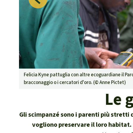
Landgrabbin
Difensori e 
MDL
Soia
Chimalapas
Incendi
Domande e r
Alluminio
Criminalità 
Felicia Kyne pattuglia con altre ecoguardiane il Parc
narcotraffico 
bracconaggio o i cercatori d'oro. (©
Anne Pictet
)
Amazzonia
Le 
Problemi del
Yasuní
Gli scimpanzé sono i parenti più stretti 
Chaco
Domande e r
vogliono preservare il loro habita
Commercio e 