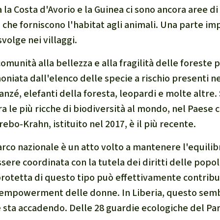
la Costa d'Avorio e la Guinea ci sono ancora aree di
che forniscono l'habitat agli animali. Una parte im
volge nei villaggi.
comunità alla bellezza e alla fragilità delle foreste p
niata dall'elenco delle specie a rischio presenti n
zé, elefanti della foresta, leopardi e molte altre
ra le più ricche di biodiversità al mondo, nel Paese c
Grebo-Krahn, istituito nel 2017, è il più recente.
parco nazionale è un atto volto a mantenere l'equilib
sere coordinata con la tutela dei diritti delle popol
 protetta di questo tipo può effettivamente contrib
l'empowerment delle donne. In Liberia, questo sem
 sta accadendo. Delle 28 guardie ecologiche del Pa