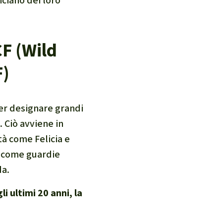
iciano dei loro
F (Wild
)
per designare grandi
. Ciò avviene in
tà come Felicia e
a come guardie
da.
i ultimi 20 anni, la