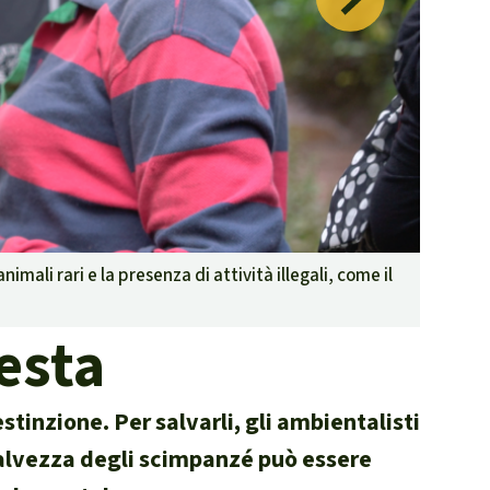
contrastare gli incendi
forestali
Contribuisci
Scimpa
ali rari e la presenza di attività illegali, come il
esta
stinzione. Per salvarli, gli ambientalisti
salvezza degli scimpanzé può essere