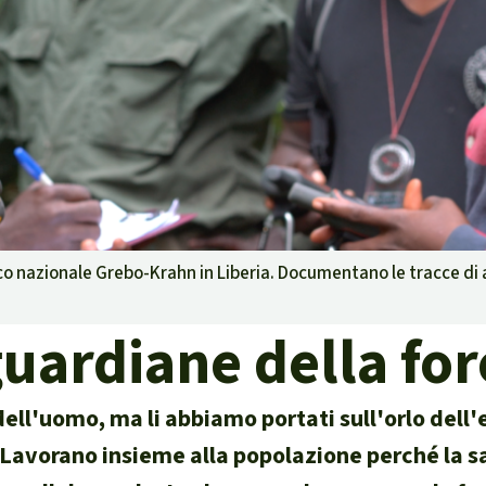
g
Difensore
isposte
ambientale,
o nazionale Grebo-Krahn in Liberia. Documentano le tracce di anim
e territori indigeni in
guardiane della for
la certificazione
dell'uomo, ma li abbiamo portati sull'orlo dell'e
isposte
t. Lavorano insieme alla popolazione perché la 
traffico