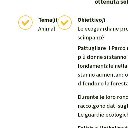
ottenuta so
internazional
selvatiche
Tema(i)
Obiettivo/i
Clima
Animali
Le ecoguardiane pro
Documento di
scimpanzé
Miniere
Pattugliare il Parco
CPLI
più donne si stanno
Nestlé
fondamentale nella s
Pandemia e 
Cambiamento
stanno aumentando. 
difendono la foresta
Durante le loro ronde
raccolgono dati sugli
Le guardie ecologich