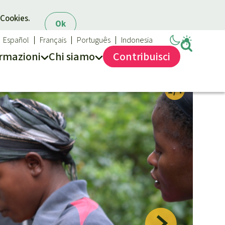
 Cookies.
Ok
Español
Français
Português
Indonesia
rmazioni
Chi siamo
Contribuisci
Salviamo la Foresta
Chi siamo
40 anni di Salviamo la Foresta
Contattaci
Trasparenza
Sede legale
Massimo impegno per