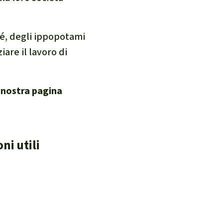
zé, degli ippopotami
are il lavoro di
a nostra pagina
ni utili