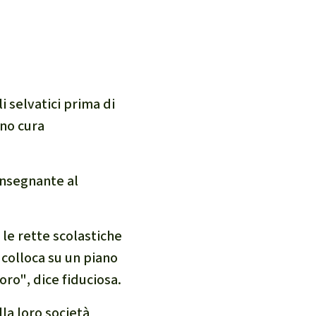
i selvatici prima di
ono cura
insegnante al
le rette scolastiche
i colloca su un piano
loro"
, dice fiduciosa.
la loro società