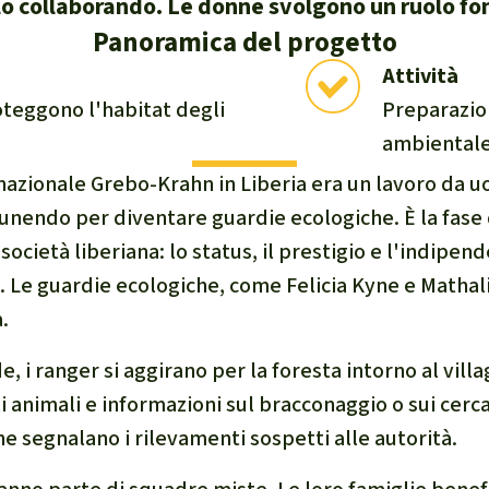
lo collaborando. Le donne svolgono un ruolo f
e di fauna e flora
Panoramica del progetto
Attività
teggono l'habitat degli
Preparazio
 sintesi sul clima
ambiental
 nazionale Grebo-Krahn in Liberia era un lavoro da 
 unendo per diventare guardie ecologiche. È la fas
ocietà liberiana: lo status, il prestigio e l'indipe
ambientalismo
 climatico
Le guardie ecologiche, come Felicia Kyne e Mathali
.
, i ranger si aggirano per la foresta intorno al vill
 animali e informazioni sul bracconaggio o sui cercato
e segnalano i rilevamenti sospetti alle autorità.