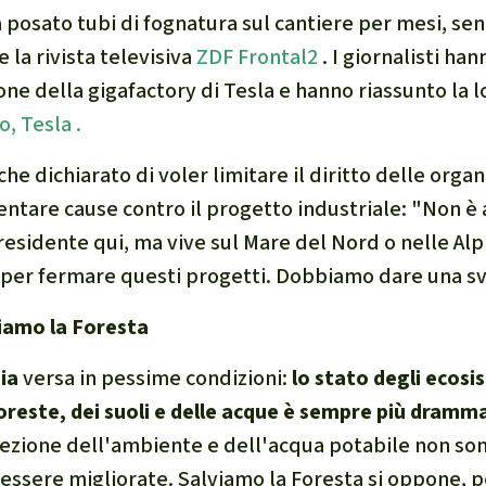
ha posato tubi di fognatura sul cantiere per mesi, s
e la rivista televisiva
ZDF Frontal2
. I giornalisti h
ione della
gigafactory di
Tesla e hanno riassunto la l
, Tesla .
he dichiarato di voler limitare il diritto delle organ
entare cause contro il progetto industriale: "Non è 
esidente qui, ma vive sul Mare del Nord o nelle Alp
 per fermare questi progetti. Dobbiamo dare una sv
viamo la Foresta
ia
versa in pessime condizioni:
lo stato degli ecosi
foreste, dei suoli e delle acque è sempre più dramm
otezione dell'ambiente e dell'acqua potabile non s
 essere migliorate. Salviamo la Foresta si oppone, 