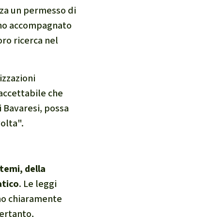
enza un permesso di
anno accompagnato
oro ricerca nel
izzazioni
accettabile che
i Bavaresi, possa
olta".
stemi, della
atico
. Le leggi
ono chiaramente
pertanto,