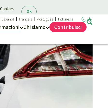
 Cookies.
Ok
Español
Français
Português
Indonesia
rmazioni
Chi siamo
Contribuisci
Salviamo la Foresta
Chi siamo
40 anni di Salviamo la Foresta
Contattaci
Trasparenza
Sede legale
Massimo impegno per