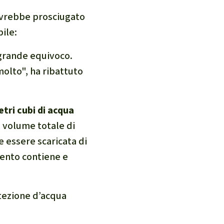
 avrebbe prosciugato
ile:
 grande equivoco.
olto", ha ribattuto
etri cubi di acqua
l volume totale di
e essere scaricata di
mento contiene e
otezione d’acqua