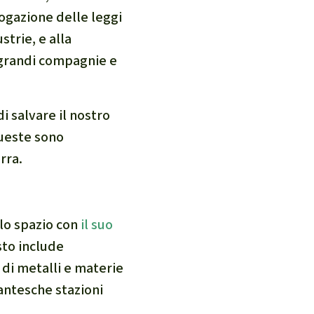
ogazione delle leggi
strie, e alla
e grandi compagnie e
 salvare il nostro
queste sono
rra.
llo spazio con
il suo
sto include
 di metalli e materie
gantesche stazioni