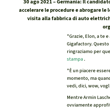
30 ago 2021
Germania: Il candidato
internazional
accelerare le procedure e abrogare le 
selvatiche
visita alla fabbrica di auto elettri
Clima
org
Documento di
Miniere
"Grazie, Elon, a te e
CPLI
Gigafactory. Questo è
Nestlé
ringraziamo per que
Pandemia e 
stampa
.
Cambiamento
"È un piacere essere
momento, ma quando 
vedi, dici, wow, vogl
Mentre Armin Laschet
ovviamente approfit