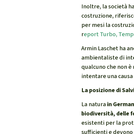
Inoltre, la società 
costruzione, riferisc
per mesi la costruz
r
eport Turbo, Tempo
Armin Laschet ha anc
ambientaliste di int
qualcuno che non è r
intentare una causa
La posizione di Sal
La natura
in German
biodiversità, delle 
esistenti per la pr
sufficienti e devono