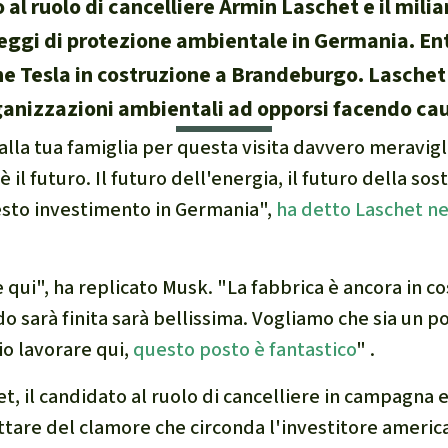
 al ruolo di cancelliere Armin Laschet e il mil
e di fauna e flora
leggi di protezione ambientale in Germania. E
che Tesla in costruzione a Brandeburgo. Laschet 
anizzazioni ambientali ad opporsi facendo ca
 sintesi sul clima
 alla tua famiglia per questa visita davvero meravigl
 il futuro. Il futuro dell'energia, il futuro della sost
sto investimento in Germania",
ha detto Laschet ne
ambientalismo
 climatico
 qui", ha replicato Musk. "La fabbrica è ancora in co
sarà finita sarà bellissima. Vogliamo che sia un p
io lavorare qui,
questo posto è fantastico
" .
, il candidato al ruolo di cancelliere in campagna e
tare del clamore che circonda l'investitore america