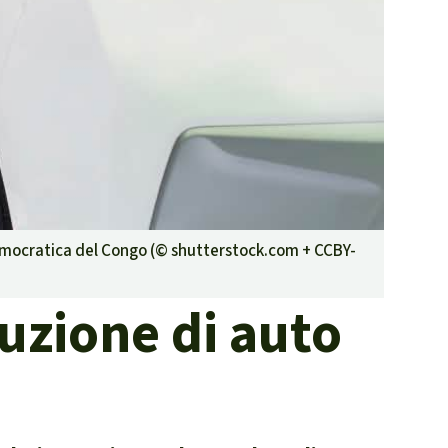
contrastare gli incendi
forestali
Contribuisci
Democratica del Congo (©
shutterstock.com + CCBY-
ruzione di auto