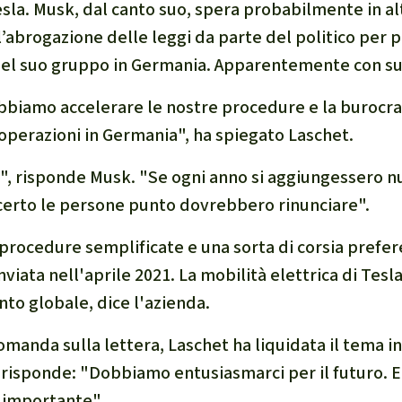
esla. Musk, dal canto suo, spera probabilmente in alt
l’abrogazione delle leggi da parte del politico per p
del suo gruppo in Germania. Apparentemente con su
biamo accelerare le nostre procedure e la burocra
 operazioni in Germania", ha spiegato Laschet.
", risponde Musk. "Se ogni anno si aggiungessero n
certo le persone punto dovrebbero rinunciare".
 procedure semplificate e una sorta di corsia prefer
nviata nell'aprile 2021. La mobilità elettrica di Tesla
nto globale, dice l'azienda.
omanda sulla lettera, Laschet ha liquidata il tema 
 risponde: "Dobbiamo entusiasmarci per il futuro. 
è importante".