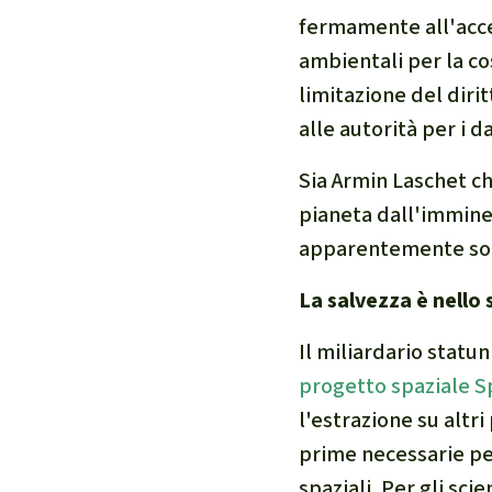
fermamente all'acce
ambientali per la cos
limitazione del diri
alle autorità per i d
Sia Armin Laschet c
pianeta dall'immine
apparentemente solo
La salvezza è nello 
Il miliardario statu
progetto spaziale 
l'estrazione su altr
prime necessarie per
spaziali. Per gli sci