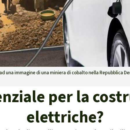
g
Difensore
isposte
ambientale,
i ad una immagine di una miniera di cobalto nella Repubblica 
e territori indigeni in
nziale per la cost
la certificazione
elettriche?
isposte
traffico