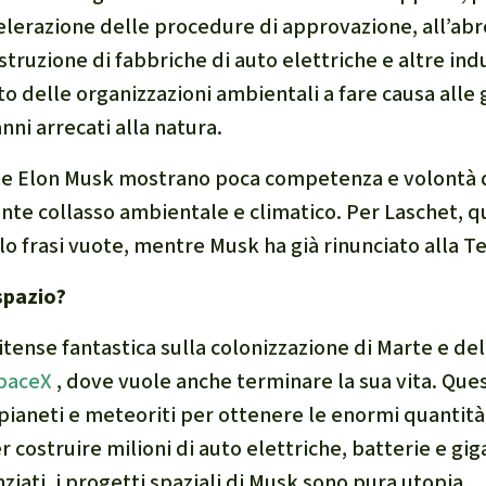
lerazione delle procedure di approvazione, all’abr
truzione di fabbriche di auto elettriche e altre indu
tto delle organizzazioni ambientali a fare causa all
anni arrecati alla natura.
he Elon Musk mostrano poca competenza e volontà di
nte collasso ambientale e climatico. Per Laschet, 
 frasi vuote, mentre Musk ha già rinunciato alla Te
spazio?
nitense fantastica sulla colonizzazione di Marte e de
SpaceX
, dove vuole anche terminare la sua vita. Que
i pianeti e meteoriti per ottenere le enormi quantità
 costruire milioni di auto elettriche, batterie e gi
enziati, i progetti spaziali di Musk sono pura utopia.