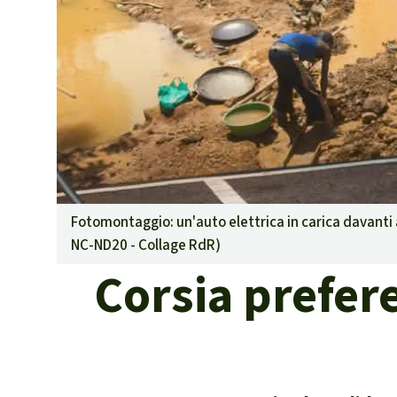
Landgrabbin
Difensori e 
MDL
Soia
Chimalapas
Incendi
Domande e r
Alluminio
Criminalità 
Fotomontaggio: un'auto elettrica in carica davant
narcotraffico 
NC-ND20 - Collage RdR
)
Amazzonia
Corsia prefere
Problemi del
Yasuní
Chaco
Domande e r
Commercio e 