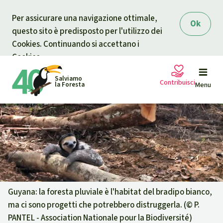
Skip to main content
Per assicurare una navigazione ottimale,
Ok
questo sito è predisposto per l'utilizzo dei
Cookies. Continuando si accettano i
Cookies.
Salviamo
Contribuisci
la Foresta
Menu
Petizioni
La tua donazione aiuta
Sostieni Salviamo la Foresta
Progetti
Donazione urgente
Info
rmazioni
Guyana: la foresta pluviale è l'habitat del bradipo bianco,
ma ci sono progetti che potrebbero distruggerla. (©
P.
Informati
Donazione per una causa specifica
PANTEL - Association Nationale pour la Biodiversité
)
Chi siamo