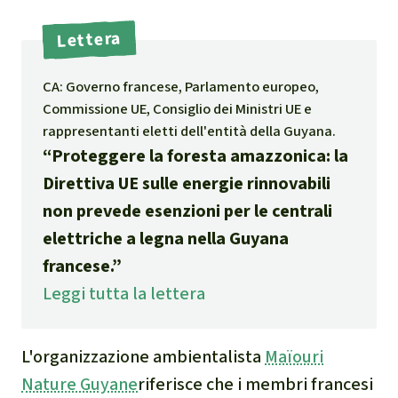
Indonesia
Landgrabbing
Lettera
Difensori e Difensore
CA: Governo francese, Parlamento europeo,
MDL
Commissione UE, Consiglio dei Ministri UE e
rappresentanti eletti dell'entità della Guyana.
Soia
“Proteggere la foresta amazzonica: la
Direttiva UE sulle energie rinnovabili
Chimalapas
non prevede esenzioni per le centrali
elettriche a legna nella Guyana
Incendi
francese.”
Leggi tutta la lettera
Domande e risposte
Alluminio
L'organizzazione ambientalista
Maïouri
Nature Guyane
riferisce che i membri francesi
Criminalità ambientale,