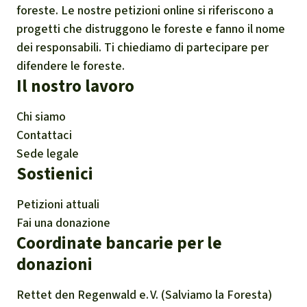
aceport
foreste. Le nostre petizioni online si riferiscono a
Woodwell Climate Research Center 2021
progetti che distruggono le foreste e fanno il nome
Letter Regarding Use of Forests for
dei responsabili. Ti chiediamo di partecipare per
difendere le foreste.
Bioenergy:
Il nostro lavoro
Centinaia di scienziati affermano che gli
alberi sono più preziosi da vivi che da morti,
Chi siamo
sia per il clima che per la biodiversità:
Contattaci
https://www.woodwellclimate.org/letter-
Sede legale
Sostienici
regarding-use-of-forests-for-bioenergy/
Tagliare il carbonio senza foreste 2022. Gli
Petizioni attuali
scienziati chiedono di porre fine alla
Fai una donazione
combustione di biomassa forestale a scopo
Coordinate bancarie per le
energetico per il bene della natura e della
donazioni
biodiversità. Unisciti ad altri scienziati per
Rettet den
Regenwald e. V.
(Salviamo la Foresta)
chiedere la fine della biomassa forestale su