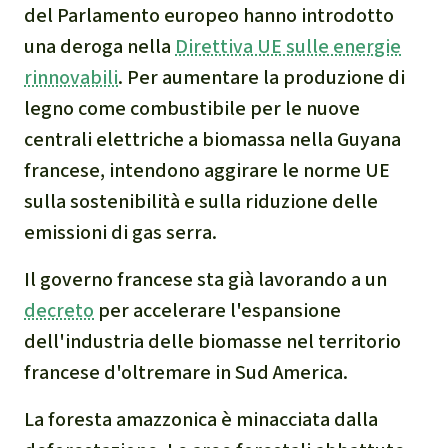
del Parlamento europeo hanno introdotto
narcotraffico e territori
una deroga nella
Direttiva UE sulle energie
indigeni in Amazzonia
rinnovabili
. Per aumentare la produzione di
Problemi della
legno come combustibile per le nuove
certificazione
centrali elettriche a biomassa nella Guyana
francese, intendono aggirare le norme UE
Yasuní
sulla sostenibilità e sulla riduzione delle
emissioni di gas serra.
Chaco
Il governo francese sta già lavorando a un
Domande e risposte
decreto
per accelerare l'espansione
dell'industria delle biomasse nel territorio
Commercio e traffico
francese d'oltremare in Sud America.
internazionale di fauna e
flora selvatiche
La foresta amazzonica è minacciata dalla