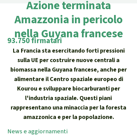
Azione terminata
Attualità
Protezione degli animali
Temi principali
Donazione per una regione
Salviamo la Foresta
Amazzonia in pericolo
particolare
Foresta tropicale
Risultati
Cerca
Difensore e difensori delle foreste
Chi siamo
nella Guyana francese
America Latina
Biomassa e Bioenergia
93.750 firmatari
Italiano
In difesa della foresta
40 anni di Salviamo la Foresta
Africa
La Francia sta esercitando forti pressioni
Deutsch
Legno Tropicale
sulla UE per costruire nuove centrali a
Contattaci
Sud-est asiatico
biomassa nella Guyana francese, anche per
English
Olio di palma
Trasparenza
alimentare il Centro spaziale europeo di
Español
Allevamenti industriali
Kourou e sviluppare biocarburanti per
Sede legale
l'industria spaziale. Questi piani
Français
Biodiversità
rappresentano una minaccia per la foresta
amazzonica e per la popolazione.
Português
Miniere
News
e aggior­namenti