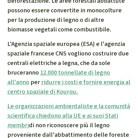
deforestazione. Le aree forestali abbattute
Clima
possono essere convertite in monocolture
per la produzione di legno o di altre
Documento di sintesi sul
biomasse vegetali come combustibile.
clima
L'Agenzia spaziale europea (ESA) e l'agenzia
Miniere
spaziale francese CNS vogliono costruire due
centrali elettriche a legna, che da sole
CPLI
bruceranno
12.000 tonnellate di legno
Nestlé
all'anno
per
ridurre i costi e fornire energia al
centro spaziale di Kourou.
Pandemia e ambientalismo
Le organizzazioni ambientaliste e la comunità
Cambiamento climatico
scientifica chiedono alla UE e ai suoi Stati
membri
di non riconoscere più il legno
proveniente dall'abbattimento delle foreste