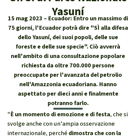
Attualità
Yasuní
Protezione degli animali
Temi principali
Donazione per una regione
Salviamo la Foresta
15 mag 2023
Ecuador: Entro un massimo di
particolare
Foresta tropicale
Risultati
Cerca
Difensore e difensori delle foreste
75 giorni, l'Ecuador potrà dire "SÌ alla difesa
Chi siamo
America Latina
dello Yasuní, dei suoi popoli, delle sue
Biomassa e Bioenergia
Italiano
In difesa della foresta
40 anni di Salviamo la Foresta
foreste e delle sue specie". Ciò avverrà
Africa
Deutsch
Legno Tropicale
nell'ambito di una consultazione popolare
Contattaci
Sud-est asiatico
richiesta da oltre 700.000 persone
English
Olio di palma
preoccupate per l'avanzata del petrolio
Trasparenza
nell'Amazzonia ecuadoriana. Hanno
Español
Allevamenti industriali
aspettato per dieci anni e finalmente
Sede legale
potranno farlo.
Français
Biodiversità
"
È un momento di emozione e di festa
, che si
Português
Miniere
svolge anche con un'ampia osservazione
internazionale, perché
dimostra che con la