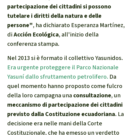
Indonesia
Landgrabbing
partecipazione dei cittadini si possono
tutelare i diritti della natura e delle
Difensori e Difensore
persone"
, ha dichiarato Esperanza Martínez,
di
Acción Ecológica
, all'inizio della
MDL
conferenza stampa.
Soia
Nel 2013 si è formato il collettivo Yasunidos.
Era urgente proteggere il Parco Nazionale
Chimalapas
Yasuní dallo sfruttamento petrolifero.
Da
Incendi
quel momento hanno proposto come fulcro
della loro campagna una
consultazione
, un
Domande e risposte
meccanismo di partecipazione dei cittadini
previsto dalla Costituzione ecuadoriana
. La
Alluminio
decisione era nelle mani della Corte
Costituzionale, che ha emesso un verdetto
Criminalità ambientale,