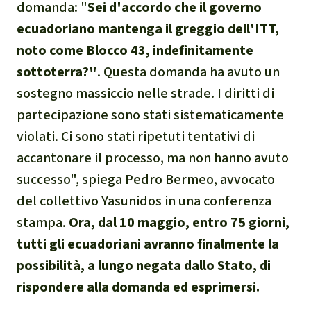
domanda: "
Sei d'accordo che il governo
Clima
ecuadoriano mantenga il greggio dell'ITT,
Documento di sintesi sul
noto come Blocco 43, indefinitamente
clima
sottoterra?"
. Questa domanda ha avuto un
sostegno massiccio nelle strade. I diritti di
Miniere
partecipazione sono stati sistematicamente
violati. Ci sono stati ripetuti tentativi di
CPLI
accantonare il processo, ma non hanno avuto
successo", spiega Pedro Bermeo, avvocato
Nestlé
del collettivo Yasunidos in una conferenza
Pandemia e ambientalismo
stampa.
Ora, dal 10 maggio, entro 75 giorni,
tutti gli ecuadoriani avranno finalmente la
Cambiamento climatico
possibilità, a lungo negata dallo Stato, di
rispondere alla domanda ed esprimersi.