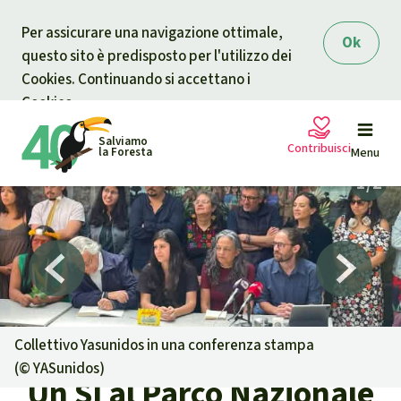
Skip to main content
Per assicurare una navigazione ottimale,
Ok
questo sito è predisposto per l'utilizzo dei
Cookies. Continuando si accettano i
Cookies.
Salviamo
Contribuisci
la Foresta
Menu
Petizioni
La tua donazione aiuta
Sostieni Salviamo la Foresta
Progetti
Donazione urgente
Info
rmazioni
Collettivo Yasunidos in una conferenza stampa
(©
YASunidos
)
Un SÌ al Parco Nazionale
Informati
Donazione per una causa specifica
Chi siamo