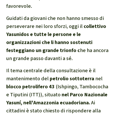
favorevole.
narcotraffico e territori
indigeni in Amazzonia
Guidati da giovani che non hanno smesso di
perseverare nei loro sforzi, oggi il
collettivo
Problemi della
Yasunidos e tutte le persone e le
certificazione
organizzazioni che li hanno sostenuti
Yasuní
festeggiano un grande trionfo c
he ha ancora
un grande passo davanti a sé.
Chaco
Il tema centrale della consultazione è il
Domande e risposte
mantenimento del
petrolio sottoterra
nel
blocco petrolifero 43
(Ishpingo, Tambococha
Commercio e traffico
e Tiputini (ITT)), situato
nel Parco Nazionale
internazionale di fauna e
Yasuní, nell'Amazzonia ecuadoriana.
Ai
flora selvatiche
cittadini è stato chiesto di rispondere alla