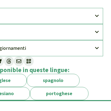
gior­namenti
 provvedimento extragiudiziale, generalmente
ponible in queste lingue:
a. Consiste in una richiesta formale di
pubblicazione o un comportamento ritenuto
glese
spagnolo
mibilmente false, violazione della privacy o
neralmente accompagnata da una dichiarazione di
esiano
portoghese
destinatario è invitato a firmare. Con questo
ù l'atto in questione, pena pesanti sanzioni