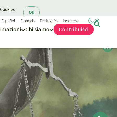
 Cookies.
Ok
Español
Français
Português
Indonesia
rmazioni
Chi siamo
Contribuisci
Salviamo la Foresta
Chi siamo
40 anni di Salviamo la Foresta
Contattaci
Trasparenza
Sede legale
Massimo impegno per