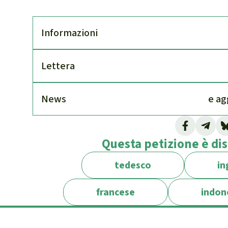
Infor­mazioni
Lettera
News
e ag
In Germania, una diffida (Abmahnung) è un
Questa petizione è dis
inviato da un avvocato tramite e-mail o post
correggere, rimuovere o non ripetere una 
tedesco
in
illecito, ad esempio in caso di accuse presu
dichiarazioni diffamatorie. La diffida è ge
francese
indon
cessazione (Unterlassungserklärung), che il 
documento, egli si impegna a non ripetere pi