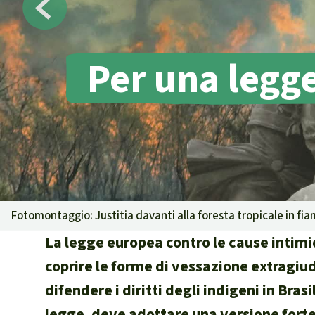
Landgrabbin
Difensori e 
MDL
Per una legg
Soia
Chimalapas
Incendi
Domande e r
Alluminio
Criminalità 
narcotraffico 
Amazzonia
Fotomontaggio: Justitia davanti alla foresta tropicale in f
Problemi del
La legge europea contro le cause intim
Yasuní
coprire le forme di vessazione extragiud
Chaco
difendere i diritti degli indigeni in Br
Domande e r
legge, deve adottare una versione forte.
Commercio e 