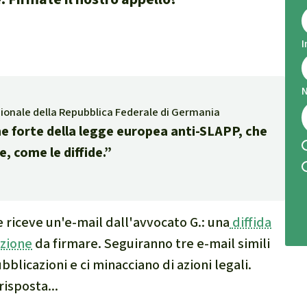
e di fauna e flora
I
 sintesi sul clima
azionale della Repubblica Federale di Germania
e forte della legge europea anti-SLAPP, che
e, come le diffide.”
ambientalismo
 climatico
e riceve un'e-mail dall'avvocato G.: una
diffida
azione
da firmare. Seguiranno tre e-mail simili
blicazioni e ci minacciano di azioni legali.
isposta...