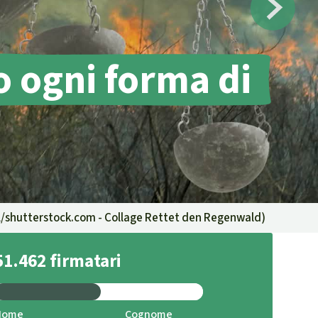
contrastare gli incendi
forestali
Contribuisci
o ogni forma di
/shutterstock.com - Collage Rettet den Regenwald
)
51.462 firmatari
Nome
Cognome