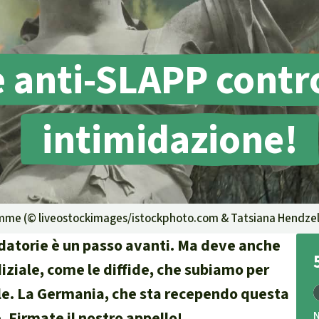
g
Difensore
e anti-SLAPP contr
intimidazione!
isposte
ambientale,
e territori indigeni in
iamme (©
liveostockimages/istockphoto.com & Tatsiana Hendzel
la certificazione
idatorie è un passo avanti. Ma deve anche
iziale, come le diffide, che subiamo per
asile. La Germania, che sta recependo questa
isposte
 Firmate il nostro appello!
traffico