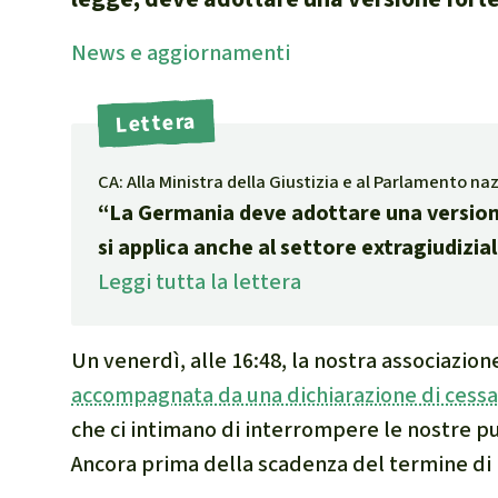
internazional
News
e aggior­namenti
selvatiche
Clima
Lettera
Documento di
Miniere
CA: Alla Ministra della Giustizia e al Parlamento n
CPLI
“La Germania deve adottare una version
Nestlé
si applica anche al settore extragiudizial
Pandemia e 
Leggi tutta la lettera
Cambiamento
Un venerdì, alle 16:48, la nostra associazion
accompagnata da una dichiarazione di cess
che ci intimano di interrompere le nostre pub
Ancora prima della scadenza del termine di r