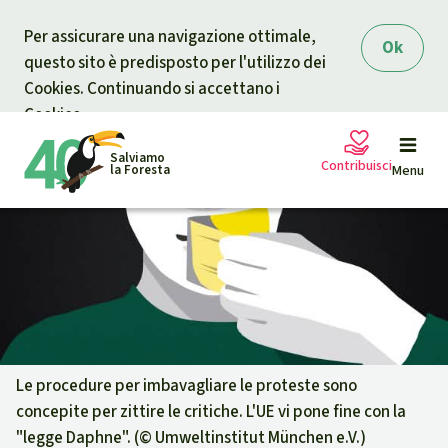
Skip to main content
Per assicurare una navigazione ottimale,
Ok
questo sito è predisposto per l'utilizzo dei
Cookies. Continuando si accettano i
Cookies.
Salviamo
Contribuisci
la Foresta
Menu
Petizioni
La tua donazione aiuta
Sostieni Salviamo la Foresta
Progetti
Donazione urgente
Info
rmazioni
Le procedure per imbavagliare le proteste sono
concepite per zittire le critiche. L'UE vi pone fine con la
Informati
Donazione per una causa specifica
"legge Daphne". (©
Umweltinstitut München e.V.
)
Chi siamo