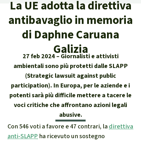
La UE adotta la direttiva
Attualità
Protezione degli animali
Temi principali
Donazione per una regione
Salviamo la Foresta
antibavaglio in memoria
particolare
Foresta tropicale
Risultati
Cerca
Difensore e difensori delle foreste
Chi siamo
di Daphne Caruana
America Latina
Biomassa e Bioenergia
Italiano
In difesa della foresta
Galizia
40 anni di Salviamo la Foresta
Africa
Deutsch
27 feb 2024
Giornalisti e attivisti
Legno Tropicale
Contattaci
ambientali sono più protetti dalle SLAPP
Sud-est asiatico
English
Olio di palma
(Strategic lawsuit against public
Trasparenza
participation). In Europa, per le aziende e i
Español
Allevamenti industriali
potenti sarà più difficile mettere a tacere le
Sede legale
voci critiche che affrontano azioni legali
Français
Biodiversità
abusive.
Português
Miniere
Con 546 voti a favore e 47 contrari, la
direttiva
anti-SLAPP
ha ricevuto un sostegno