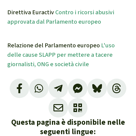
Direttiva Euractiv
Contro i ricorsi abusivi
approvata dal Parlamento europeo
Relazione del Parlamento europeo
L'uso
delle cause SLAPP per mettere a tacere
giornalisti, ONG e società civile
SLAPP è l'acronimo di Strategic Lawsuits
Against Public Participation (cause
strategiche contro la partecipazione
pubblica).
Questa pagina è disponibile nelle
La direttiva contro i ricorsi abusivi approvata
seguenti lingue:
dal Parlamento europeo