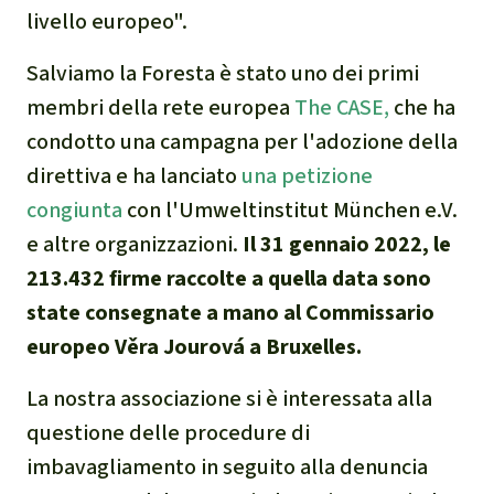
Clima
livello europeo".
Salviamo la Foresta è stato uno dei primi
Documento di sintesi sul
clima
membri della rete europea
The CASE,
che ha
condotto una campagna per l'adozione della
Miniere
direttiva e ha lanciato
una petizione
congiunta
con l'Umweltinstitut München e.V.
CPLI
e altre organizzazioni.
Il 31 gennaio 2022, le
213.432 firme raccolte a quella data sono
Nestlé
state consegnate a mano al Commissario
europeo Věra Jourová a Bruxelles.
Pandemia e ambientalismo
La nostra associazione si è interessata alla
Cambiamento climatico
questione delle procedure di
imbavagliamento in seguito alla denuncia