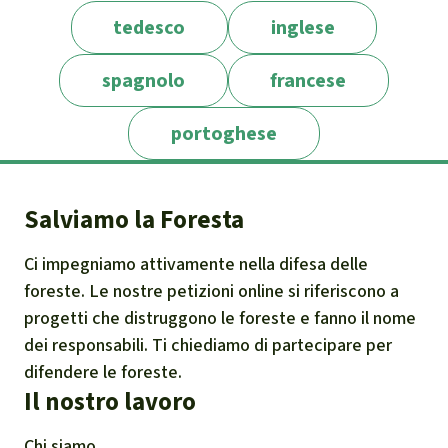
https://www.euractiv.fr/section/medias/new
tedesco
inglese
s/la-directive-contre-les-recours-abusifs-
spagnolo
francese
approuvee-par-le-parlement-europeen/
L'uso delle cause SLAPP per mettere a tacere
portoghese
giornalisti, ONG e società civile
Salviamo la Foresta
Ci impegniamo attivamente nella difesa delle
foreste. Le nostre petizioni online si riferiscono a
progetti che distruggono le foreste e fanno il nome
dei responsabili. Ti chiediamo di partecipare per
difendere le foreste.
Il nostro lavoro
Chi siamo