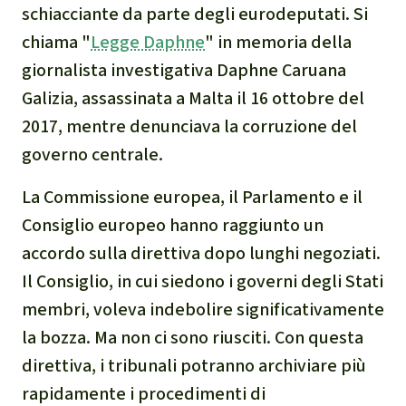
Indonesia
Landgrabbing
schiacciante da parte degli eurodeputati. Si
chiama "
Legge Daphne
" in memoria della
Difensori e Difensore
giornalista investigativa Daphne Caruana
Galizia, assassinata a Malta il 16 ottobre del
MDL
2017, mentre denunciava la corruzione del
Soia
governo centrale.
La Commissione europea, il Parlamento e il
Chimalapas
Consiglio europeo hanno raggiunto un
accordo sulla direttiva dopo lunghi negoziati.
Incendi
Il Consiglio, in cui siedono i governi degli Stati
Domande e risposte
membri, voleva indebolire significativamente
la bozza. Ma non ci sono riusciti. Con questa
Alluminio
direttiva, i tribunali potranno archiviare più
rapidamente i procedimenti di
Criminalità ambientale,