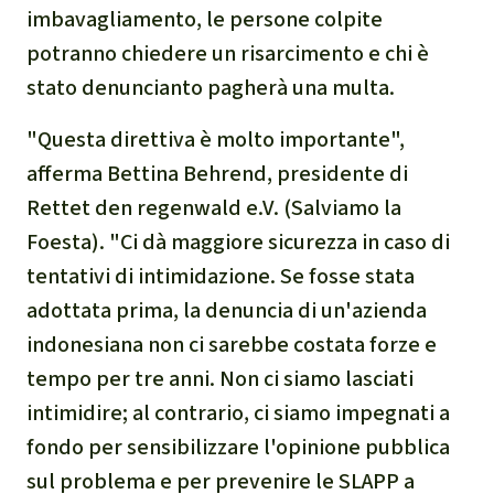
imbavagliamento, le persone colpite
narcotraffico e territori
potranno chiedere un risarcimento e chi è
indigeni in Amazzonia
stato denuncianto pagherà una multa.
Problemi della
"Questa direttiva è molto importante",
certificazione
afferma Bettina Behrend, presidente di
Yasuní
Rettet den regenwald e.V. (Salviamo la
Foesta). "Ci dà maggiore sicurezza in caso di
Chaco
tentativi di intimidazione. Se fosse stata
adottata prima, la denuncia di un'azienda
Domande e risposte
indonesiana non ci sarebbe costata forze e
tempo per tre anni. Non ci siamo lasciati
Commercio e traffico
intimidire; al contrario, ci siamo impegnati a
internazionale di fauna e
fondo per sensibilizzare l'opinione pubblica
flora selvatiche
sul problema e per prevenire le SLAPP a