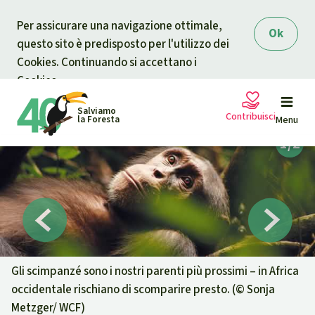
Skip to main content
Per assicurare una navigazione ottimale,
Ok
questo sito è predisposto per l'utilizzo dei
Cookies. Continuando si accettano i
Cookies.
Salviamo
Contribuisci
la Foresta
Menu
Petizioni
La tua donazione aiuta
Sostieni Salviamo la Foresta
Progetti
Donazione urgente
Info
rmazioni
Gli scimpanzé sono i nostri parenti più prossimi – in Africa
occidentale rischiano di scomparire presto. (©
Sonja
Informati
Donazione per una causa specifica
Metzger/ WCF
)
Chi siamo