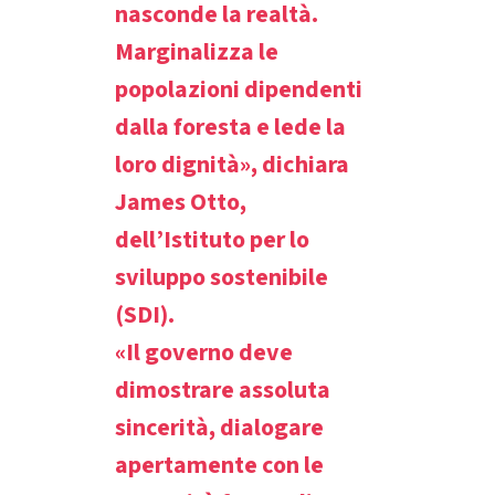
nasconde la realtà.
Clima
Marginalizza le
Documento di sintesi sul
popolazioni dipendenti
clima
dalla foresta e lede la
loro dignità», dichiara
Miniere
James Otto,
CPLI
dell’Istituto per lo
sviluppo sostenibile
Nestlé
(SDI).
Pandemia e ambientalismo
«Il governo deve
dimostrare assoluta
Cambiamento climatico
sincerità, dialogare
apertamente con le