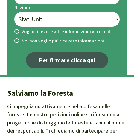
Sua Eccellenza Joseph Nyuma Boakai, Sr.
Nazione
Presidente della Repubblica di Liberia
Executive Mansion
Capitol Hill, Monrovia
Voglio ricevere altre informazioni via email.
30 aprile 2026
No, non voglio più ricevere informazioni.
Sua Eccellenza,
A nome della NGO Coalition of Liberia, una
Per firmare clicca qui
rete di oltre 25 organizzazioni della società
civile (OSC) attive nel settore forestale,
porgiamo i nostri sinceri saluti e il nostro
Salviamo la Foresta
apprezzamento per la leadership di Sua
Eccellenza e per il Suo continuo impegno nel
Ci impegniamo attivamente nella difesa delle
promuovere l’agenda di sviluppo sostenibile
foreste. Le nostre petizioni online si riferiscono a
della Liberia, in particolare nei settori
progetti che distruggono le foreste e fanno il nome
dell’azione climatica e della governance delle
dei responsabili. Ti chiediamo di partecipare per