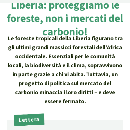
Liberia: proteggiamo le
Attualità
Protezione degli animali
Temi principali
Donazione per una regione
Salviamo la Foresta
foreste, non i mercati del
particolare
Foresta tropicale
Risultati
Cerca
Difensore e difensori delle foreste
Chi siamo
carbonio!
America Latina
Biomassa e Bioenergia
Le foreste tropicali della Liberia figurano tra
Italiano
In difesa della foresta
40 anni di Salviamo la Foresta
Africa
gli ultimi grandi massicci forestali dell’Africa
Deutsch
Legno Tropicale
occidentale. Essenziali per le comunità
Contattaci
Sud-est asiatico
locali, la biodiversità e il clima, sopravvivono
English
Olio di palma
in parte grazie a chi vi abita. Tuttavia, un
Trasparenza
Español
progetto di politica sul mercato del
Allevamenti industriali
Sede legale
carbonio minaccia i loro diritti – e deve
Français
Biodiversità
essere fermato.
Português
Miniere
Lettera