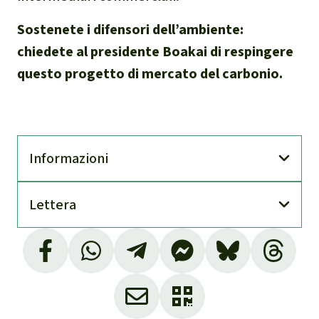
Sostenete i difensori dell’ambiente:
chiedete al presidente Boakai di respingere
questo progetto di mercato del carbonio.
Infor­mazioni
Lettera
In conformità con la legge liberiana sui diritti
fondiari
I critici sottolineano che, nonostante 20 anni
di esperienza e miliardi di euro investiti, i