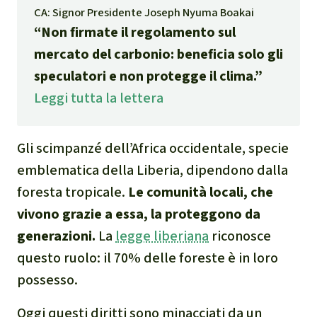
Indonesia
Landgrabbing
CA: Signor Presidente Joseph Nyuma Boakai
“Non firmate il regolamento sul
Difensori e Difensore
mercato del carbonio: beneficia solo gli
speculatori e non protegge il clima.”
MDL
Leggi tutta la lettera
Soia
Gli scimpanzé dell’Africa occidentale, specie
Chimalapas
emblematica della Liberia, dipendono dalla
foresta tropicale.
Le comunità locali, che
Incendi
vivono grazie a essa, la proteggono da
generazioni.
La
legge liberiana
riconosce
Domande e risposte
questo ruolo: il 70% delle foreste è in loro
Alluminio
possesso.
Oggi questi diritti sono minacciati da un
Criminalità ambientale,