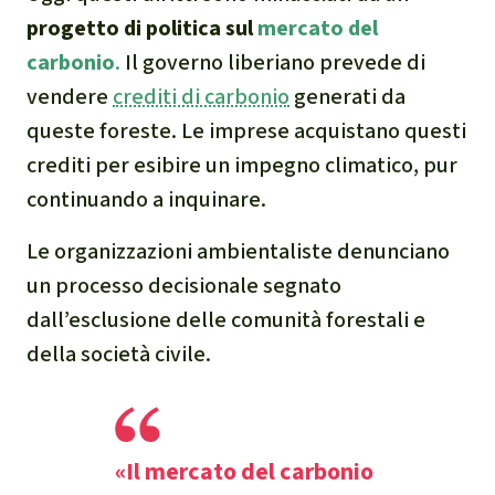
narcotraffico e territori
progetto di politica sul
mercato del
indigeni in Amazzonia
carbonio
.
Il governo liberiano prevede di
vendere
crediti di carbonio
generati da
Problemi della
queste foreste. Le imprese acquistano questi
certificazione
crediti per esibire un impegno climatico, pur
continuando a inquinare.
Yasuní
Le organizzazioni ambientaliste denunciano
Chaco
un processo decisionale segnato
dall’esclusione delle comunità forestali e
Domande e risposte
della società civile.
Commercio e traffico
internazionale di fauna e
flora selvatiche
«Il mercato del carbonio