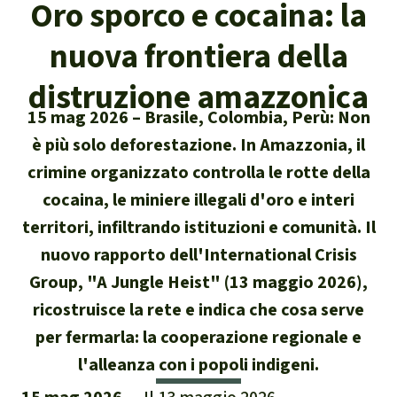
Oro sporco e cocaina: la
Attualità
Protezione degli animali
Temi principali
Donazione per una regione
Salviamo la Foresta
nuova frontiera della
particolare
Foresta tropicale
Risultati
Cerca
Difensore e difensori delle foreste
Chi siamo
distruzione amazzonica
America Latina
Biomassa e Bioenergia
15 mag 2026
Brasile, Colombia, Perù: Non
Italiano
In difesa della foresta
40 anni di Salviamo la Foresta
Africa
è più solo deforestazione. In Amazzonia, il
Deutsch
Legno Tropicale
crimine organizzato controlla le rotte della
Contattaci
Sud-est asiatico
cocaina, le miniere illegali d'oro e interi
English
Olio di palma
territori, infiltrando istituzioni e comunità. Il
Trasparenza
Español
nuovo rapporto dell'International Crisis
Allevamenti industriali
Sede legale
Group, "A Jungle Heist" (13 maggio 2026),
Français
Biodiversità
ricostruisce la rete e indica che cosa serve
per fermarla: la cooperazione regionale e
Português
Miniere
l'alleanza con i popoli indigeni.