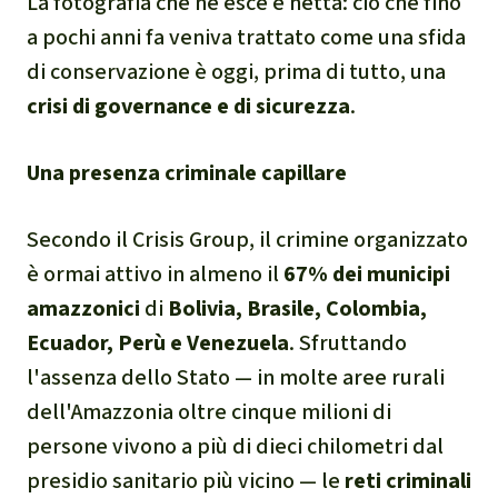
La fotografia che ne esce è netta: ciò che fino
narcotraffico e territori
a pochi anni fa veniva trattato come una sfida
indigeni in Amazzonia
di conservazione è oggi, prima di tutto, una
crisi di governance e di sicurezza
.
Problemi della
certificazione
Una presenza criminale capillare
Yasuní
Secondo il Crisis Group, il crimine organizzato
Chaco
è ormai attivo in almeno il
67% dei municipi
amazzonici
di
Bolivia, Brasile, Colombia,
Domande e risposte
Ecuador, Perù e Venezuela
. Sfruttando
l'assenza dello Stato — in molte aree rurali
Commercio e traffico
dell'Amazzonia oltre cinque milioni di
internazionale di fauna e
persone vivono a più di dieci chilometri dal
flora selvatiche
presidio sanitario più vicino — le
reti criminali