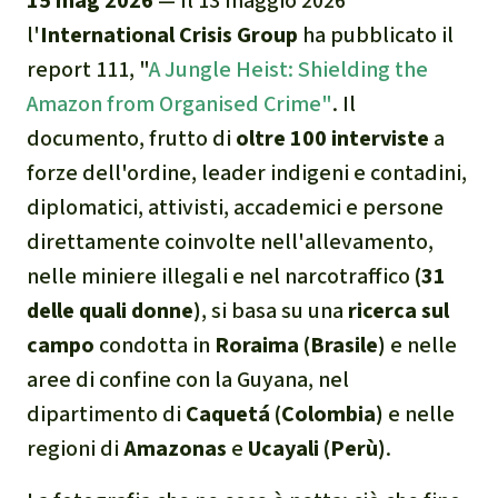
15 mag 2026
— Il 13 maggio 2026
Indonesia
Landgrabbing
l'
International Crisis Group
ha pubblicato il
Difensori e Difensore
report 111,
"
A Jungle Heist: Shielding the
Amazon from Organised Crime"
. Il
MDL
documento, frutto di
oltre 100 interviste
a
forze dell'ordine, leader indigeni e contadini,
Soia
diplomatici, attivisti, accademici e persone
direttamente coinvolte nell'allevamento,
Chimalapas
nelle miniere illegali e nel narcotraffico
(31
delle quali donne)
, si basa su una
ricerca sul
Incendi
campo
condotta in
Roraima (Brasile)
e nelle
Domande e risposte
aree di confine con la Guyana, nel
dipartimento di
Caquetá (Colombia)
e nelle
Alluminio
regioni di
Amazonas
e
Ucayali (Perù)
.
Criminalità ambientale,