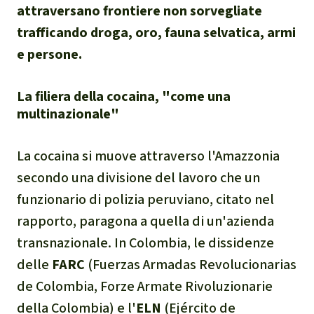
Clima
attraversano frontiere non sorvegliate
trafficando droga, oro, fauna selvatica, armi
Documento di sintesi sul
e persone.
clima
La filiera della cocaina, "come una
Miniere
multinazionale"
CPLI
La cocaina si muove attraverso l'Amazzonia
secondo una divisione del lavoro che un
Nestlé
funzionario di polizia peruviano, citato nel
rapporto, paragona a quella di un'azienda
Pandemia e ambientalismo
transnazionale. In Colombia, le dissidenze
Cambiamento climatico
delle
FARC
(
Fuerzas Armadas Revolucionarias
de Colombia
, Forze Armate Rivoluzionarie
della Colombia) e l'
ELN
(
Ejército de