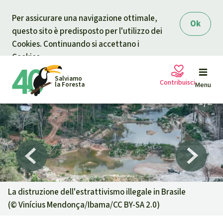
Skip to main content
Per assicurare una navigazione ottimale,
Ok
questo sito è predisposto per l'utilizzo dei
Cookies. Continuando si accettano i
Cookies.
Salviamo
Contribuisci
la Foresta
Menu
Petizioni
La tua donazione aiuta
Sostieni Salviamo la Foresta
Progetti
Donazione urgente
Info
rmazioni
La distruzione dell'estrattivismo illegale in Brasile
(©
Vinícius Mendonça/Ibama/CC BY-SA 2.0
)
Informati
Donazione per una causa specifica
Chi siamo