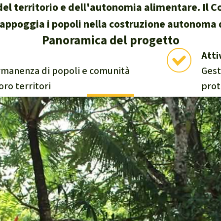
del territorio e dell'autonomia alimentare. Il 
e di fauna e flora
ppoggia i popoli nella costruzione autonoma 
Panoramica del progetto
Atti
 sintesi sul clima
ermanenza di popoli e comunità
Gest
oro territori
prot
ambientalismo
 climatico