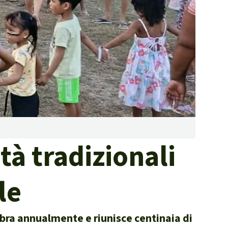
contrastare gli incendi
forestali
Contribuisci
à tradizionali
le
ebra annualmente e riunisce centinaia di