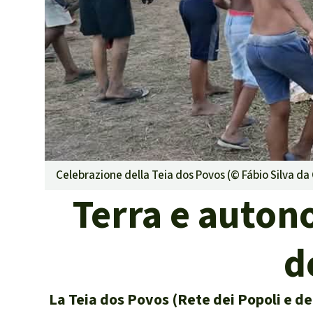
Landgrabbin
Difensori e 
MDL
Soia
Chimalapas
Incendi
Domande e r
Alluminio
Criminalità 
Celebrazione della Teia dos Povos (©
Fábio Silva d
narcotraffico 
Terra e auton
Amazzonia
Problemi del
d
Yasuní
Chaco
Domande e r
La Teia dos Povos (Rete dei Popoli e de
Commercio e 