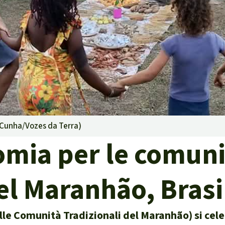
g
Difensore
isposte
ambientale,
a Cunha/Vozes da Terra
)
e territori indigeni in
omia per le comunit
la certificazione
el Maranhão, Brasi
isposte
lle Comunità Tradizionali del Maranhão) si cel
traffico