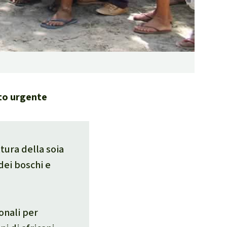
to
urgente
tura della soia
dei boschi e
onali per