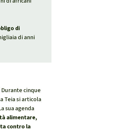
ni di africani
bligo di
gliaia di anni
e. Durante cinque
 Teia si articola
 La sua agenda
tà alimentare,
tta contro la