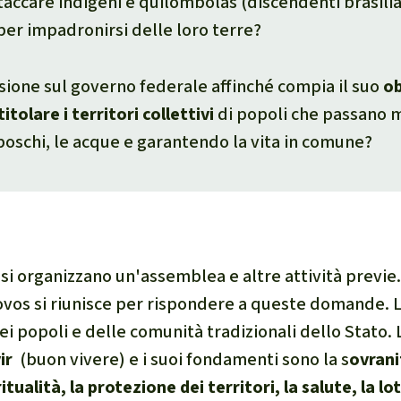
taccare indigeni e
quilombolas
(discendenti brasilia
 per impadronirsi delle loro terre?
ione sul governo federale affinché compia il suo
ob
tolare i territori collettivi
di popoli che passano mi
oschi, le acque e garantendo la vita in comune?
 si organizzano un'assemblea e altre attività previ
Povos si riunisce per rispondere a queste domande. La
ei popoli e delle comunità tradizionali dello Stato.
ir
(buon vivere) e i suoi fondamenti sono la s
ovrani
itualità, la protezione dei territori, la salute, la lo