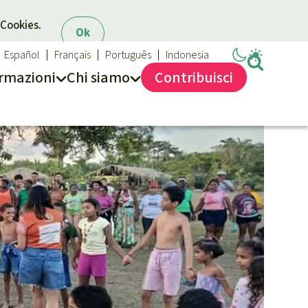
 Cookies.
Ok
Español
Français
Português
Indonesia
rmazioni
Chi siamo
Contribuisci
Salviamo la Foresta
Chi siamo
40 anni di Salviamo la Foresta
Contattaci
Trasparenza
Sede legale
Massimo impegno per