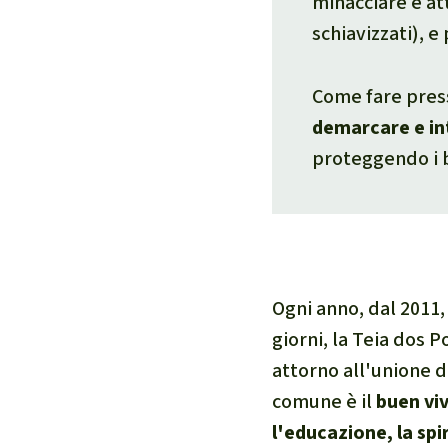
minacciare e at
schiavizzati), e
Come fare press
demarcare e inti
proteggendo i b
Ogni anno, dal 2011,
giorni, la Teia dos 
attorno all'unione d
comune è il
buen viv
l'educazione, la spir