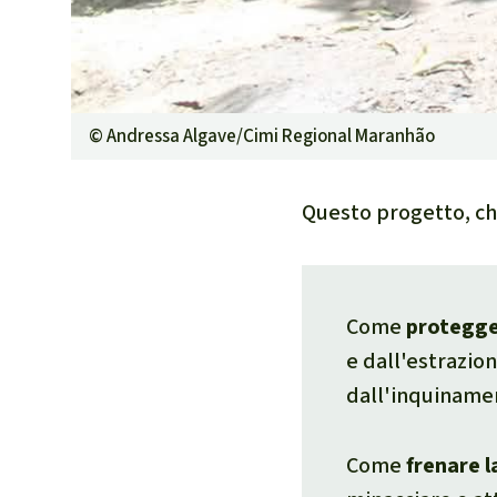
©
Andressa Algave/Cimi Regional Maranhão
Questo progetto, ch
Come
protegg
e dall'estrazio
dall'inquinamen
Come
frenare l