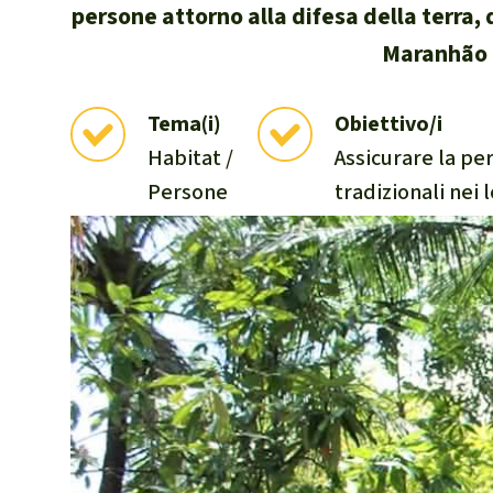
persone attorno alla difesa della terra, 
internazional
Maranhão a
selvatiche
Clima
Tema(i)
Obiettivo/i
Documento di
Habitat /
Assicurare la p
Miniere
CPLI
Persone
tradizionali nei l
Nestlé
Pandemia e 
Cambiamento