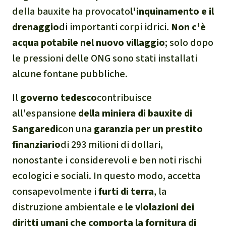
della bauxite ha provocato
l'inquinamento e il
narcotraffico e territori
indigeni in Amazzonia
drenaggio
di importanti corpi idrici.
Non c'è
acqua potabile nel nuovo villaggio
; solo dopo
Problemi della
le pressioni delle ONG sono stati installati
certificazione
alcune fontane pubbliche.
Yasuní
Il
governo tedesco
contribuisce
all'espansione
della miniera di bauxite di
Chaco
Sangaredi
con una
garanzia per un prestito
finanziario
di 293 milioni di dollari,
Domande e risposte
nonostante i considerevoli e ben noti rischi
ecologici e sociali. In questo modo, accetta
Commercio e traffico
consapevolmente i
furti di terra
, la
internazionale di fauna e
flora selvatiche
distruzione ambientale e
le violazioni dei
diritti umani che comporta la fornitura di