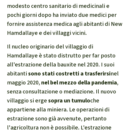
Indonesia
Landgrabbing
modesto centro sanitario di medicinali e
pochi giorni dopo ha inviato due medici per
Difensori e Difensore
fornire assistenza medica agli abitanti di New
Hamdallaye e dei villaggi vicini.
MDL
Il nucleo originario del villaggio di
Soia
Hamdallaye è stato distrutto per far posto
all'estrazione della bauxite nel 2020. I suoi
Chimalapas
abitanti
sono stati costretti a trasferirsi
nel
Incendi
maggio 2020,
nel bel mezzo della pandemia
,
senza consultazione o mediazione. Il nuovo
Domande e risposte
villaggio si erge
sopra un tumulo
che
appartiene alla miniera. Le operazioni di
Alluminio
estrazione sono già avvenute, pertanto
l'agricoltura non è possibile. L'estrazione
Criminalità ambientale,