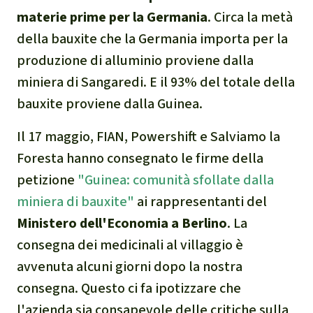
Clima
materie prime per la Germania
. Circa la metà
della bauxite che la Germania importa per la
Documento di sintesi sul
produzione di alluminio proviene dalla
clima
miniera di Sangaredi. E il 93% del totale della
bauxite proviene dalla Guinea.
Miniere
Il 17 maggio, FIAN, Powershift e Salviamo la
CPLI
Foresta hanno consegnato le firme della
petizione
"Guinea: comunità sfollate dalla
Nestlé
miniera di bauxite"
ai rappresentanti del
Pandemia e ambientalismo
Ministero dell'Economia a Berlino
. La
consegna dei medicinali al villaggio è
Cambiamento climatico
avvenuta alcuni giorni dopo la nostra
consegna. Questo ci fa ipotizzare che
l'azienda sia consapevole delle critiche sulla