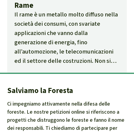
Rame
Il rame è un metallo molto diffuso nella
società dei consumi, con svariate
applicazioni che vanno dalla
generazione di energia, fino
all’automozione, le telecomunicazioni
ed il settore delle costruzioni. Non si
trova solo nei cavi elettrici, ma anche
nei mulini a vento e nei pannelli solari. Il
rame è presente ovunque si produca e
Salviamo la Foresta
si necessiti condurre elettricità.
Ci impegniamo attivamente nella difesa delle
foreste. Le nostre petizioni online si riferiscono a
progetti che distruggono le foreste e fanno il nome
dei responsabili. Ti chiediamo di partecipare per