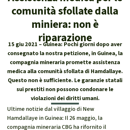
Attualità
comunità sfollate dalla
Protezione degli animali
Temi principali
Donazione per una regione
Salviamo la Foresta
particolare
Foresta tropicale
miniera: non è
Risultati
Cerca
Difensore e difensori delle foreste
Chi siamo
America Latina
riparazione
Biomassa e Bioenergia
Italiano
In difesa della foresta
40 anni di Salviamo la Foresta
15 giu 2021
Guinea: Pochi giorni dopo aver
Africa
Deutsch
Legno Tropicale
consegnato la nostra petizione, in Guinea, la
Contattaci
Sud-est asiatico
compagnia mineraria promette assistenza
English
Olio di palma
medica alla comunità sfollata di Hamdallaye.
Trasparenza
Questo non è sufficiente. Le garanzie statali
Español
Allevamenti industriali
sui prestiti non possono condonare le
Sede legale
violazioni dei diritti umani.
Français
Biodiversità
Ultime notizie dal villaggio di New
Português
Miniere
Hamdallaye in Guinea: Il 26 maggio, la
compagnia mineraria CBG ha rifornito il