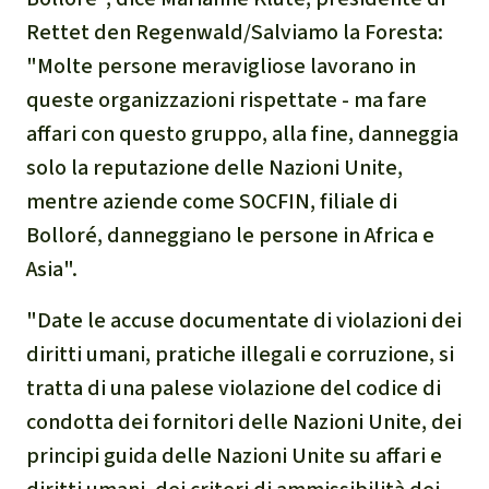
Clima
Rettet den Regenwald/Salviamo la Foresta:
"Molte persone meravigliose lavorano in
Documento di sintesi sul
queste organizzazioni rispettate - ma fare
clima
affari con questo gruppo, alla fine, danneggia
Miniere
solo la reputazione delle Nazioni Unite,
mentre aziende come SOCFIN, filiale di
CPLI
Bolloré, danneggiano le persone in Africa e
Asia".
Nestlé
"Date le accuse documentate di violazioni dei
Pandemia e ambientalismo
diritti umani, pratiche illegali e corruzione, si
tratta di una palese violazione del codice di
Cambiamento climatico
condotta dei fornitori delle Nazioni Unite, dei
principi guida delle Nazioni Unite su affari e