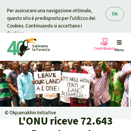
Skip to main content
Per assicurare una navigazione ottimale,
Ok
questo sito è predisposto per l'utilizzo dei
Cookies. Continuando si accettano i
Cookies.
Salviamo
Contribuisci
la Foresta
Menu
Petizioni
La tua donazione aiuta
Sostieni Salviamo la Foresta
Progetti
Donazione urgente
Info
rmazioni
©
Okpamakhin Initiative
L'ONU riceve 72.643
Informati
Donazione per una causa specifica
Chi siamo