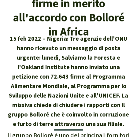
firme in merito
Attualità
Protezione degli animali
Temi principali
Donazione per una regione
Salviamo la Foresta
all'accordo con Bolloré
particolare
Foresta tropicale
Risultati
Cerca
Difensore e difensori delle foreste
Chi siamo
in Africa
America Latina
Biomassa e Bioenergia
15 feb 2022
Nigeria: Tre agenzie dell'ONU
Italiano
In difesa della foresta
40 anni di Salviamo la Foresta
Africa
hanno ricevuto un messaggio di posta
Deutsch
Legno Tropicale
urgente: lunedì, Salviamo la Foresta e
Contattaci
Sud-est asiatico
l'Oakland Institute hanno inviato una
English
Olio di palma
petizione con 72.643 firme al Programma
Trasparenza
Alimentare Mondiale, al Programma per lo
Español
Allevamenti industriali
Sede legale
Sviluppo delle Nazioni Unite e all'UNICEF. La
Français
missiva chiede di chiudere i rapporti con il
Biodiversità
gruppo Bolloré che è coinvolto in corruzione
Português
Miniere
e furto di terre attraverso una sua filiale.
Il gruppo Bolloré è uno dei principali fornitori