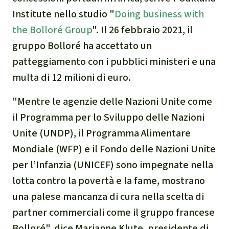
narcotraffico e territori
Institute nello studio "
Doing business with
indigeni in Amazzonia
the Bolloré Group
". Il 26 febbraio 2021, il
gruppo Bolloré ha accettato un
Problemi della
patteggiamento con i pubblici ministeri e una
certificazione
multa di 12 milioni di euro.
Yasuní
"Mentre le agenzie delle Nazioni Unite come
il Programma per lo Sviluppo delle Nazioni
Chaco
Unite (UNDP), il Programma Alimentare
Mondiale (WFP) e il Fondo delle Nazioni Unite
Domande e risposte
per l’Infanzia (UNICEF) sono impegnate nella
Commercio e traffico
lotta contro la povertà e la fame, mostrano
internazionale di fauna e
una palese mancanza di cura nella scelta di
flora selvatiche
partner commerciali come il gruppo francese
Bolloré", dice Marianne Klute, presidente di