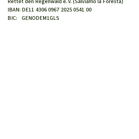
Rettet den
Regenwald e. V.
(Salviamo la Foresta)
IBAN
DE11
4306
0967
2025
0541
00
BIC
GENODEM1GLS