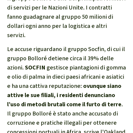
Indonesia
Landgrabbing
di servizi per le Nazioni Unite. I contratti
fanno guadagnare al gruppo 50 milioni di
Difensori e Difensore
dollari ogni anno per la logistica e altri
MDL
servizi.
Le accuse riguardano il gruppo Socfin, di cui il
Soia
gruppo Bolloré detiene circa il 39% delle
Chimalapas
azioni.
SOCFIN
gestisce piantagioni di gomma
e olio di palma in dieci paesi africani e asiatici
Incendi
e ha una cattiva reputazione:
ovunque siano
attive le sue filiali, i residenti denunciano
Domande e risposte
l’uso di metodi brutali come il furto di terre
.
Il gruppo Bolloré è stato anche accusato di
Alluminio
corruzione e pratiche illegali per ottenere
concessioni portuali in Africa, scrive l'Oakland
Criminalità ambientale,