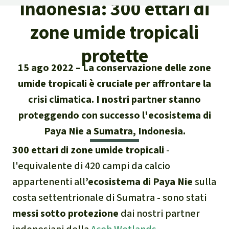
Indonesia: 300 ettari di
Attualità
Protezione degli animali
Temi principali
Donazione per una regione
Salviamo la Foresta
zone umide tropicali
particolare
Foresta tropicale
Risultati
Cerca
Difensore e difensori delle foreste
Chi siamo
protette
America Latina
Biomassa e Bioenergia
15 ago 2022
La conservazione delle zone
Italiano
In difesa della foresta
40 anni di Salviamo la Foresta
Africa
umide tropicali è cruciale per affrontare la
Deutsch
Legno Tropicale
crisi climatica. I nostri partner stanno
Contattaci
Sud-est asiatico
proteggendo con successo l'ecosistema di
English
Olio di palma
Paya Nie a Sumatra, Indonesia.
Trasparenza
Español
Allevamenti industriali
300 ettari di zone umide tropicali
-
Sede legale
l'equivalente di 420 campi da calcio
Français
Biodiversità
appartenenti all
’ecosistema di Paya Nie
sulla
costa settentrionale di Sumatra - sono stati
Português
Miniere
messi sotto protezione
dai nostri partner