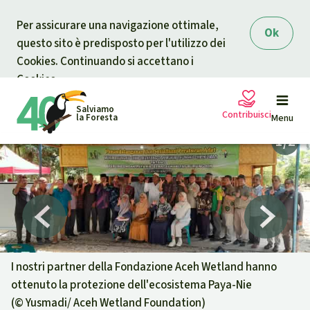
Skip to main content
Per assicurare una navigazione ottimale,
Ok
questo sito è predisposto per l'utilizzo dei
Cookies. Continuando si accettano i
Cookies.
Salviamo
Contribuisci
la Foresta
Menu
Petizioni
La tua donazione aiuta
Sostieni Salviamo la Foresta
Progetti
Donazione urgente
Info
rmazioni
I nostri partner della Fondazione Aceh Wetland hanno
ottenuto la protezione dell'ecosistema Paya-Nie
Informati
Donazione per una causa specifica
(©
Yusmadi/ Aceh Wetland Foundation
)
Chi siamo