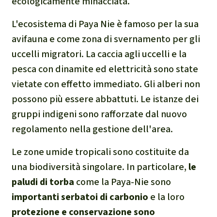
ecologicamente minacciata.
narcotraffico e territori
L'ecosistema di Paya Nie è famoso per la sua
indigeni in Amazzonia
avifauna e come zona di svernamento per gli
Problemi della
uccelli migratori. La caccia agli uccelli e la
certificazione
pesca con dinamite ed elettricità sono state
vietate con effetto immediato. Gli alberi non
Yasuní
possono più essere abbattuti. Le istanze dei
gruppi indigeni sono rafforzate dal nuovo
Chaco
regolamento nella gestione dell'area.
Domande e risposte
Le zone umide tropicali sono costituite da
una biodiversità singolare. In particolare,
le
Commercio e traffico
paludi di torba
come la Paya-Nie sono
internazionale di fauna e
importanti serbatoi di carbonio
e la loro
flora selvatiche
protezione e conservazione sono