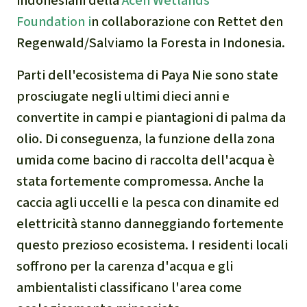
indonesiani della
Aceh Wetlands
Indonesia
Landgrabbing
Foundation
i
n collaborazione con Rettet den
Difensori e Difensore
Regenwald/Salviamo la Foresta in Indonesia.
Parti dell'ecosistema di Paya Nie sono state
MDL
prosciugate negli ultimi dieci anni e
Soia
convertite in campi e piantagioni di palma da
olio. Di conseguenza, la funzione della zona
Chimalapas
umida come bacino di raccolta dell'acqua è
stata fortemente compromessa. Anche la
Incendi
caccia agli uccelli e la pesca con dinamite ed
elettricità stanno danneggiando fortemente
Domande e risposte
questo prezioso ecosistema. I residenti locali
soffrono per la carenza d'acqua e gli
Alluminio
ambientalisti classificano l'area come
Criminalità ambientale,