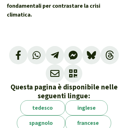
Clima
fondamentali per contrastare la crisi
climatica.
Documento di sintesi sul
clima
Miniere
CPLI
Nestlé
Questa pagina è disponibile nelle
Pandemia e ambientalismo
seguenti lingue:
Cambiamento climatico
tedesco
inglese
spagnolo
francese