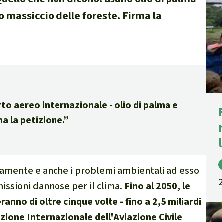
e di fauna e flora
 massiccio delle foreste. Firma la
 sintesi sul clima
rto aereo internazionale - olio di palma e
ambientalismo
a la petizione.”
 climatico
idamente e anche i problemi ambientali ad esso
missioni dannose per il clima.
Fino al 2050, le
anno di oltre cinque volte - fino a 2,5 miliardi
zione Internazionale dell'Aviazione Civile