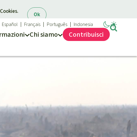
 Cookies.
Ok
Español
Français
Português
Indonesia
rmazioni
Chi siamo
Contribuisci
Salviamo la Foresta
Chi siamo
40 anni di Salviamo la Foresta
Contattaci
Trasparenza
Sede legale
Massimo impegno per