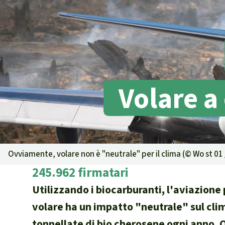
Landgrabbin
Difensori e 
MDL
Soia
Chimalapas
Incendi
Volare a
Domande e r
Alluminio
Criminalità 
narcotraffico 
Amazzonia
Ovviamente, volare non è "neutrale" per il clima (©
Wo st 01
Problemi del
245.962 firmatari
Yasuní
Utilizzando i biocarburanti, l'aviazion
Chaco
volare ha un impatto "neutrale" sul clima
Domande e r
tonnellate di bio cherosene ogni anno. 
Commercio e 