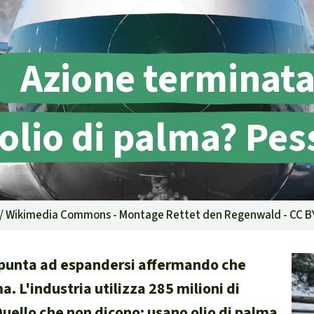
g
Difensore
Azione terminat
 olio di palma? Pes
isposte
ambientale,
e territori indigeni in
 / Wikimedia Commons - Montage Rettet den Regenwald - CC BY
la certificazione
e punta ad espandersi affermando che
. L'industria utilizza 285 milioni di
isposte
Quello che non dicono: usano olio di palma
traffico