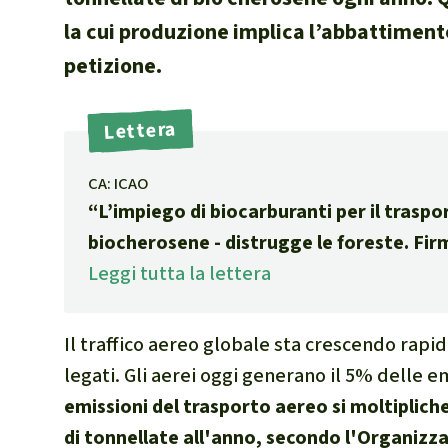
internazional
la cui produzione implica l’abbattimento
selvatiche
petizione.
Clima
Documento di
Lettera
Miniere
CPLI
CA: ICAO
Nestlé
“L’impiego di biocarburanti per il traspo
Pandemia e 
biocherosene - distrugge le foreste. Firm
Cambiamento
Leggi tutta la lettera
Il traffico aereo globale sta crescendo rap
legati. Gli aerei oggi generano il 5% delle e
emissioni del trasporto aereo si moltiplicher
di tonnellate all'anno, secondo l'Organizza