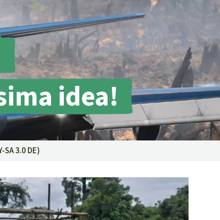
contrastare gli incendi
forestali
Contribuisci
a
sima idea!
-SA 3.0 DE
)