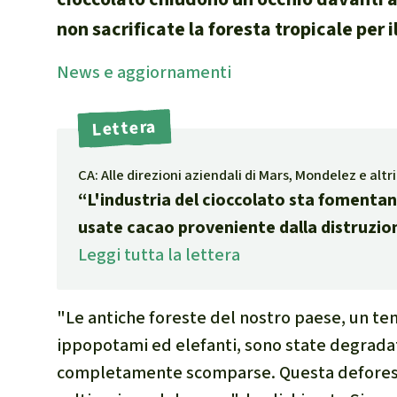
internazional
non sacrificate la foresta tropicale per i
selvatiche
News
e aggior­namenti
Clima
Documento di
Lettera
Miniere
CPLI
CA: Alle direzioni aziendali di Mars, Mondelez e altr
Nestlé
“L'industria del cioccolato sta fomenta
Pandemia e 
usate cacao proveniente dalla distruzion
Cambiamento
Leggi tutta la lettera
"Le antiche foreste del nostro paese, un t
ippopotami ed elefanti, sono state degrada
completamente scomparse. Questa deforest