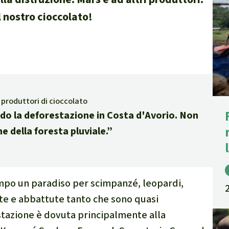
e di fauna e flora
l nostro cioccolato!
 sintesi sul clima
i produttori di cioccolato
ndo la deforestazione in Costa d'Avorio. Non
ambientalismo
e della foresta pluviale.”
 climatico
empo un paradiso per scimpanzé, leopardi,
te e abbattute tanto che sono quasi
azione è dovuta principalmente alla