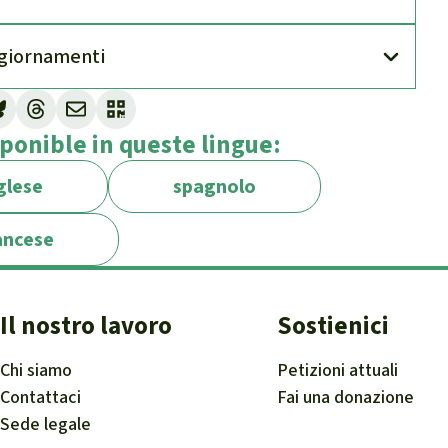
gior­namenti
ponible in queste lingue:
glese
spagnolo
ancese
Il nostro lavoro
Sostienici
Chi siamo
Petizioni attuali
Contattaci
Fai una donazione
Sede legale