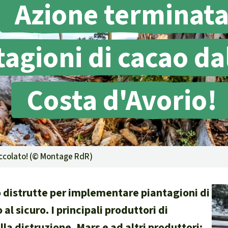
Azione terminat
g
Difensore
tagioni di cacao da
Costa d'Avorio!
isposte
ambientale,
e territori indigeni in
occolato! (©
Montage RdR
)
la certificazione
 distrutte per implementare piantagioni di
l sicuro. I principali produttori di
isposte
la distruzione. Mars e ad altri produttori:
traffico