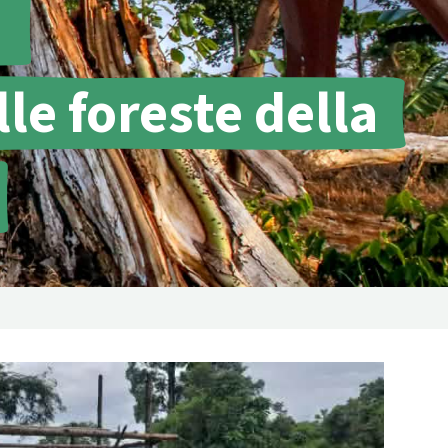
a
contrastare gli incendi
forestali
Contribuisci
lle foreste della