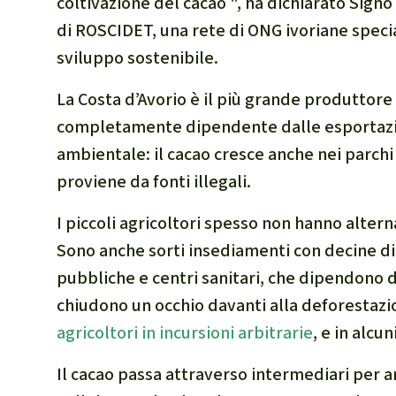
coltivazione del cacao ", ha dichiarato Si
di ROSCIDET, una rete di ONG ivoriane speci
sviluppo sostenibile.
La Costa d’Avorio è il più grande produttore
completamente dipendente dalle esportazion
ambientale: il cacao cresce anche nei parchi 
proviene da fonti illegali.
I piccoli agricoltori spesso non hanno alter
Sono anche sorti insediamenti con decine di 
pubbliche e centri sanitari, che dipendono da
chiudono un occhio davanti alla deforestaz
agricoltori in incursioni arbitrarie
, e in alcu
Il cacao passa attraverso intermediari per a