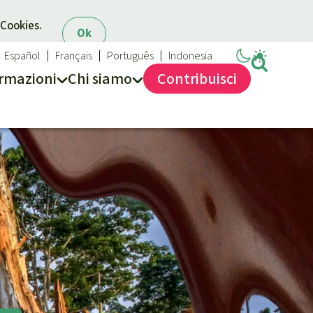
 Cookies.
Ok
Español
Français
Português
Indonesia
rmazioni
Chi siamo
Contribuisci
Salviamo la Foresta
Chi siamo
40 anni di Salviamo la Foresta
Contattaci
Trasparenza
Sede legale
Massimo impegno per