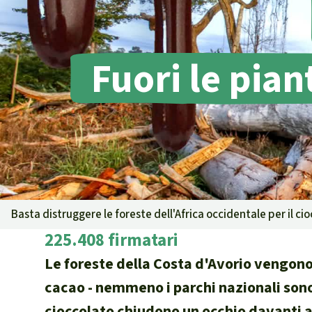
Landgrabbin
Difensori e 
MDL
Fuori le pian
Soia
Chimalapas
Incendi
Domande e r
Alluminio
Criminalità 
narcotraffico 
Amazzonia
Basta distruggere le foreste dell'Africa occidentale per il ci
Problemi del
225.408 firmatari
Yasuní
Le foreste della Costa d'Avorio vengono
Chaco
cacao - nemmeno i parchi nazionali sono a
Domande e r
cioccolato chiudono un occhio davanti al
Commercio e 