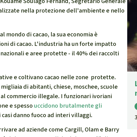
gno Kouamé Soulago Fernand, Segretario Generale
alizzate nella protezione dell'ambiente e nello
 al mondo di cacao, la sua economia è
i di cacao. L'industria ha un forte impatto
nazionali e aree protette - il 40% dei raccolti
native e coltivano cacao nelle zone protette.
migliaia di abitanti, chiese, moschee, scuole
l commercio illegale. I funzionari ivoriani
ione e spesso
uccidono brutalmente gli
ni casi danno fuoco ad interi villaggi.
rrivare ad aziende come Cargill, Olam e Barry