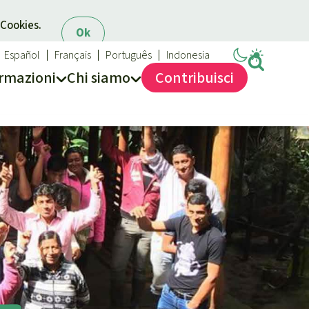
 Cookies.
Ok
Español
Français
Português
Indonesia
rmazioni
Chi siamo
Contribuisci
Salviamo la Foresta
Chi siamo
40 anni di Salviamo la Foresta
Contattaci
Trasparenza
Sede legale
Massimo impegno per