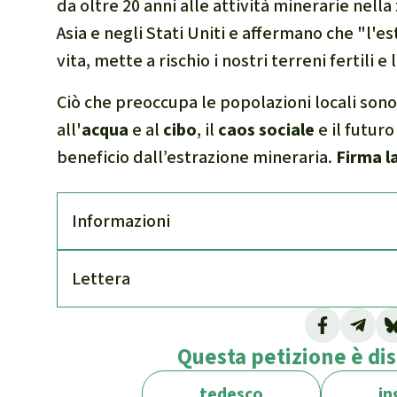
da oltre 20 anni alle attività minerarie nell
Asia e negli Stati Uniti e affermano che "l'es
vita, mette a rischio i nostri terreni fertili e
Ciò che preoccupa le popolazioni locali sono
all'
acqua
e al
cibo
, il
caos sociale
e il futur
beneficio dall’estrazione mineraria.
Firma l
Infor­mazioni
Lettera
Questa petizione è dis
tedesco
in