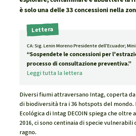
internazional
è solo una delle 33 concessioni nella zon
selvatiche
Clima
Lettera
Documento di
Miniere
CA: Sig. Lenin Moreno Presidente dell'Ecuador; Mini
CPLI
“Sospendete le concessioni per l'estrazi
Nestlé
processo di consultazione preventiva.”
Pandemia e 
Leggi tutta la lettera
Cambiamento
Diversi fiumi attraversano Intag, coperta d
di biodiversità tra i 36
hotspots
del mondo. L
Ecológica di Intag DECOIN spiega che oltre 
2016, ci sono centinaia di specie vulnerabili
ragno.