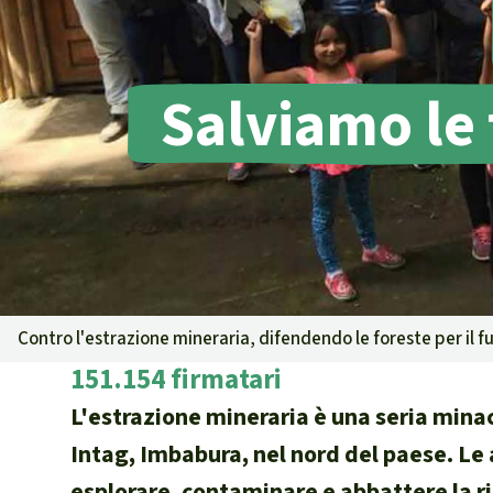
Landgrabbin
Difensori e 
MDL
Salviamo le 
Soia
Chimalapas
Incendi
Domande e r
Alluminio
Criminalità 
narcotraffico 
Amazzonia
Contro l'estrazione mineraria, difendendo le foreste per il f
Problemi del
151.154 firmatari
Yasuní
L'estrazione mineraria è una seria minac
Chaco
Intag, Imbabura, nel nord del paese. Le
Domande e r
esplorare, contaminare e abbattere la ri
Commercio e 