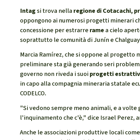
Intag
si trova nella
regione di Cotacachi, p
oppongono ai numerosi progetti minerari ch
concessione per estrarre
rame
a cielo aper
soprattutto le comunità di Junín e Chalgua
Marcia Ramírez, che si oppone al progetto m
preliminare sta già generando seri problemi.
governo non riveda i suoi
progetti estrattivi
in capo alla compagnia mineraria statale ec
CODELCO.
"Si vedono sempre meno animali, e a volte g
l'inquinamento che c'è," dice Israel Perez, an
Anche le associazioni produttive locali come