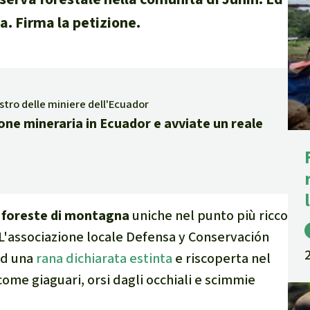
e di fauna e flora
a. Firma la petizione.
 sintesi sul clima
stro delle miniere dell'Ecuador
one mineraria in Ecuador e avviate un reale
ambientalismo
 climatico
a
foreste di montagna
uniche nel punto più ricco
'associazione locale Defensa y Conservación
ad una
rana dichiarata estinta
e riscoperta nel
 come giaguari, orsi dagli occhiali e scimmie