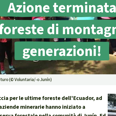
Azione terminat
g
Difensore
foreste di montagn
generazioni!
isposte
ambientale,
e territori indigeni in
uturo (©
Voluntaria/-o Junín
)
la certificazione
cia per le ultime foreste dell'Ecuador, ad
 aziende minerarie hanno iniziato a
isposte
serva forestale nella comunità di Junín. Ed
traffico