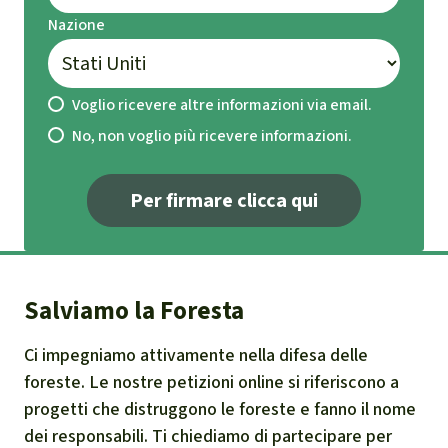
https://www.mothernaturecambodia.org/sav
Nazione
e-koh-kong-island2.html
Sito web del gruppo
https://www.lypgroup.com/index.php dell'u
Voglio ricevere altre informazioni via email.
omo d'affari Ly Yong Phat, uno degli uomini
No, non voglio più ricevere informazioni.
più ricchi della Cambogia.
https://www.phnompenhpost.com/national/
Per firmare clicca qui
new-committee-created-protect-koh-kong-
krao
Dichiarazione dell'autorità ambientale di Koh
Salviamo la Foresta
Kong, Morm Phalla, nel Phnom Penh Post del
23-7-2019, in inglese
Ci impegniamo attivamente nella difesa delle
foreste. Le nostre petizioni online si riferiscono a
https://www.phnompenhpost.com/national/
progetti che distruggono le foreste e fanno il nome
activists-launch-rescue-island-campaign-
dei responsabili. Ti chiediamo di partecipare per
koh-kong-krao