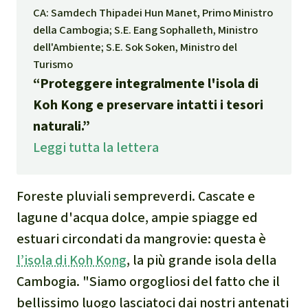
Indonesia
Landgrabbing
CA: Samdech Thipadei Hun Manet, Primo Ministro
della Cambogia; S.E. Eang Sophalleth, Ministro
Difensori e Difensore
dell'Ambiente; S.E. Sok Soken, Ministro del
Turismo
MDL
“Proteggere integralmente l'isola di
Koh Kong e preservare intatti i tesori
Soia
naturali.”
Leggi tutta la lettera
Chimalapas
Incendi
Foreste pluviali sempreverdi. Cascate e
lagune d'acqua dolce, ampie spiagge ed
Domande e risposte
estuari circondati da mangrovie: questa è
l’isola di Koh Kong
, la più grande isola della
Alluminio
Cambogia. "Siamo orgogliosi del fatto che il
bellissimo luogo lasciatoci dai nostri antenati
Criminalità ambientale,