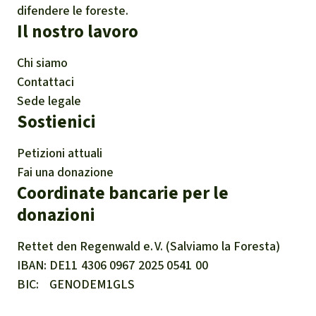
difendere le foreste.
https://www.frontlinedefenders.org/en/case
Il nostro lavoro
/three-environmental-rights-defenders-
Chi siamo
arbitrarily-detained
Contattaci
Sede legale
Sostienici
Petizioni attuali
Fai una donazione
Coordinate bancarie per le
donazioni
Rettet den
Regenwald e. V.
(Salviamo la Foresta)
IBAN
DE11
4306
0967
2025
0541
00
BIC
GENODEM1GLS