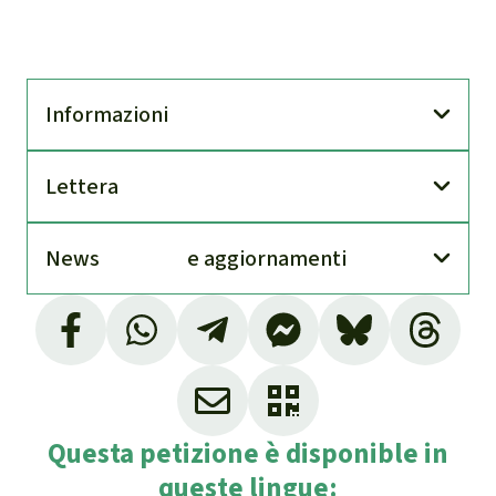
Infor­mazioni
Lettera
News
e aggior­namenti
L'isola appartiene all'omonima provincia
nella parte occidentale del Paese. Ha una
superficie di 103 chilometri quadrati, poco
più grande dell'isola spagnola di Formentera,
Questa petizione è disponible in
e una costa di 53 chilometri.
queste lingue:
https://www.mothernaturecambodia.org/ab