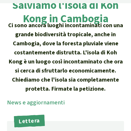
Salviamo l'isola di Koh
Attualità
Protezione degli animali
Temi principali
Donazione per una regione
Salviamo la Foresta
Kong in Cambogia
particolare
Foresta tropicale
Risultati
Cerca
Difensore e difensori delle foreste
Ci sono ancora luoghi incontaminati con una
Chi siamo
America Latina
grande biodiversità tropicale, anche in
Biomassa e Bioenergia
Italiano
In difesa della foresta
40 anni di Salviamo la Foresta
Cambogia, dove la foresta pluviale viene
Africa
Deutsch
Legno Tropicale
costantemente distrutta. L'isola di Koh
Contattaci
Kong è un luogo così incontaminato che ora
Sud-est asiatico
English
Olio di palma
si cerca di sfruttarlo economicamente.
Trasparenza
Chiediamo che l'isola sia completamente
Español
Allevamenti industriali
protetta. Firmate la petizione.
Sede legale
Français
Biodiversità
News
e aggior­namenti
Português
Miniere
Lettera