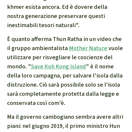
khmer esista ancora. Ed è dovere della
narcotraffico e territori
indigeni in Amazzonia
nostra generazione preservare questi
inestimabili tesori naturali".
Problemi della
È quanto afferma Thun Ratha in un video che
certificazione
il gruppo ambientalista
Mother Nature
vuole
Yasuní
utilizzare per risvegliare le coscienze del
mondo. "
Save Koh Kong Island
" è il nome
Chaco
della loro campagna, per salvare l'isola dalla
distruzione. Ciò sarà possibile solo se l'isola
Domande e risposte
sarà completamente protetta dalla legge e
conservata così com'è.
Commercio e traffico
internazionale di fauna e
Ma il governo cambogiano sembra avere altri
flora selvatiche
piani: nel giugno 2019, il primo ministro Hun