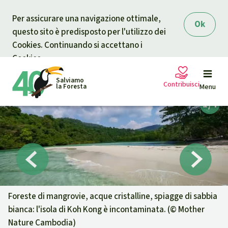
Skip to main content
Per assicurare una navigazione ottimale,
Ok
questo sito è predisposto per l'utilizzo dei
Cookies. Continuando si accettano i
Cookies.
Salviamo
Contribuisci
la Foresta
Menu
Petizioni
La tua donazione aiuta
Sostieni Salviamo la Foresta
Progetti
Donazione urgente
Info
rmazioni
Foreste di mangrovie, acque cristalline, spiagge di sabbia
bianca: l'isola di Koh Kong è incontaminata. (©
Mother
Informati
Donazione per una causa specifica
Nature Cambodia
)
Chi siamo