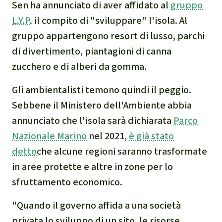
Sen ha annunciato di aver affidato al
gruppo
Clima
L.Y.P
. il compito di "sviluppare" l'isola. Al
Documento di sintesi sul
gruppo appartengono resort di lusso, parchi
clima
di divertimento, piantagioni di canna
zucchero e di alberi da gomma.
Miniere
Gli ambientalisti temono quindi il peggio.
CPLI
Sebbene il Ministero dell'Ambiente abbia
annunciato che l'isola sarà dichiarata
Parco
Nestlé
Nazionale Marino
nel 2021,
è già stato
detto
che alcune regioni saranno trasformate
Pandemia e ambientalismo
in aree protette e altre in zone per lo
sfruttamento economico.
Cambiamento climatico
"Quando il governo affida a una società
privata lo sviluppo di un sito, le risorse