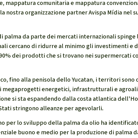
e, mappatura comunitaria e mappatura convenzional
lla nostra organizzazione partner Avispa Mídia nel s
i palma da parte dei mercati internazionali spinge
li cercano di ridurre al minimo gli investimenti e d
 90% dei prodotti che si trovano nei supermercati c
co, fino alla penisola dello Yucatan, i territori sono
di megaprogetti energetici, infrastrutturali e agroa
zione si sta espandendo dalla costa atlantica dell'H
tati stringono alleanze per agevolarli.
o per lo sviluppo della palma da olio ha identificato t
enziale buono e medio per la produzione di palma da 