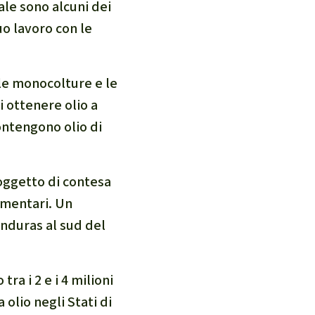
e sono alcuni dei
uo lavoro con le
 le monocolture e le
i ottenere olio a
ontengono olio di
 oggetto di contesa
limentari. Un
onduras al sud del
ra i 2 e i 4 milioni
olio negli Stati di