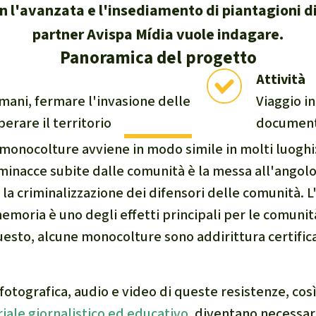
 l'avanzata e l'insediamento di piantagioni di
e di fauna e flora
partner Avispa Mídia vuole indagare.
Panoramica del progetto
Attività
 sintesi sul clima
umani, fermare l'invasione delle
Viaggio i
erare il territorio
documenta
monocolture avviene in modo simile in molti luoghi:
ambientalismo
minacce subite dalle comunità è la messa all'angolo,
 climatico
o, la criminalizzazione dei difensori delle comunità. 
memoria è uno degli effetti principali per le comunit
esto, alcune monocolture sono addirittura certifi
otografica, audio e video di queste resistenze, cos
iale giornalistico ed educativo
, diventano necessar