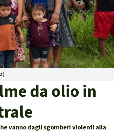
contrastare gli incendi
forestali
Contribuisci
ia
)
lme da olio in
trale
he vanno dagli sgomberi violenti alla