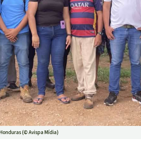
n Honduras (©
Avispa Mídia
)