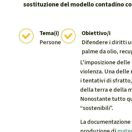
sostituzione del modello contadino con
internazional
selvatiche
Clima
Tema(i)
Obiettivo/i
Documento di
Persone
Difendere i diritti 
Miniere
CPLI
palme da olio, recup
Nestlé
L'imposizione delle 
Pandemia e 
violenza. Una delle 
Cambiamento
i tentativi di sfratt
della terra e della 
Nonostante tutto qu
“sostenibili”.
La documentazione f
produzione di
mater