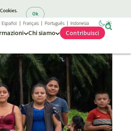
 Cookies.
Ok
Español
Français
Português
Indonesia
rmazioni
Chi siamo
Contribuisci
Salviamo la Foresta
Chi siamo
40 anni di Salviamo la Foresta
Contattaci
Trasparenza
Sede legale
Massimo impegno per