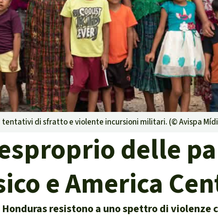
g
Difensore
isposte
ambientale,
ntativi di sfratto e violente incursioni militari. (©
Avispa Míd
e territori indigeni in
'esproprio delle pa
la certificazione
ico e America Cen
isposte
Honduras resistono a uno spettro di violenze c
traffico