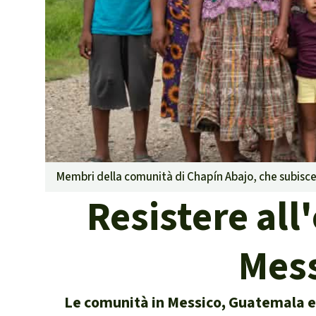
Landgrabbin
Difensori e 
MDL
Soia
Chimalapas
Incendi
Domande e r
Alluminio
Criminalità 
Membri della comunità di Chapín Abajo, che subisce te
narcotraffico 
Resistere all
Amazzonia
Problemi del
Mess
Yasuní
Chaco
Domande e r
Le comunità in Messico, Guatemala e 
Commercio e 